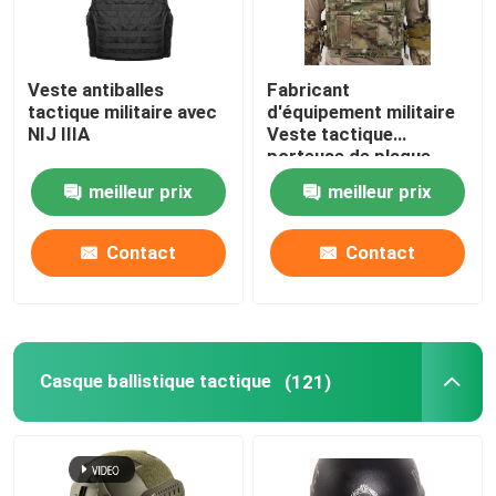
Veste antiballes
Fabricant
tactique militaire avec
d'équipement militaire
NIJ IIIA
Veste tactique
porteuse de plaque
anti-balles avec
meilleur prix
meilleur prix
normes militaires NIJ
IIIA
Contact
Contact
À la maison
Casque ballistique tactique
(121)
Produits
Vidéos