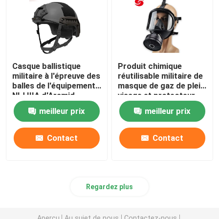
Anti équipement de la police anti-émeute
Équipement militaire tactique
Casque ballistique
Produit chimique
militaire à l'épreuve des
réutilisable militaire de
Headwear tactique militaire
balles de l'équipement
masque de gaz de plein
NIJ IIIA d'Aramid
visage et protecteur
biologique
meilleur prix
meilleur prix
Véhicules blindés militaires
Contact
Contact
Équipement électrique
Un sac de premiers soins
Regardez plus
Aperçu
Au sujet de nous
Contactez-nous