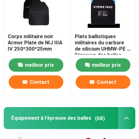
Casque ballistique tactique
Plats ballistiques militaires
Corps militaire noir
Plats ballistiques
Armor Plate de NIJ IIIA
militaires du carbure
IV 250*300*25mm
de silicium UHMW-PE à
l'épreuve des balles
Équipement à l'épreuve des balles
meilleur prix
meilleur prix
Sac à dos tactique militaire
Contact
Contact
Vitesse extérieure tactique
Bottes tactiques de combat
Équipement à l'épreuve des balles
(68)
Gilet tactique de combat