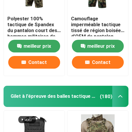
Polyester 100%
Camouflage
tactique de Spandex
imperméable tactique
du pantalon court des
tissé de région boisée
hommes militaires de
d'OEM de pantalon
Ripstop
court de militaires
meilleur prix
meilleur prix
Contact
Contact
Gilet à l'épreuve des balles tactique militaire
(180)