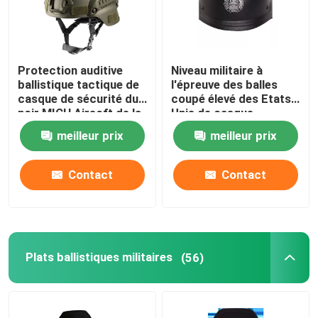
À propos de nous
Protection auditive
Niveau militaire à
ballistique tactique de
l'épreuve des balles
Visite de l'usine
casque de sécurité du
coupé élevé des Etats-
noir MICH Airsoft de la
Unis de casque
Chine Xinxing NIJ IIIA
ballistique rapide du
Contrôle de la qualité
meilleur prix
meilleur prix
niveau IIIA Aramid
Contact
Contact
Nouvelles
Demandez un devis
Plats ballistiques militaires
(56)
Usage tactique militaire
Gilet à l'épreuve des balles tactique militaire