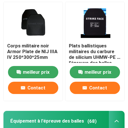
Casque ballistique tactique
Plats ballistiques militaires
Corps militaire noir
Plats ballistiques
Équipement à l'épreuve des balles
Armor Plate de NIJ IIIA
militaires du carbure
IV 250*300*25mm
de silicium UHMW-PE à
l'épreuve des balles
Sac à dos tactique militaire
meilleur prix
meilleur prix
Vitesse extérieure tactique
Contact
Contact
Bottes tactiques de combat
Équipement à l'épreuve des balles
(68)
Gilet tactique de combat