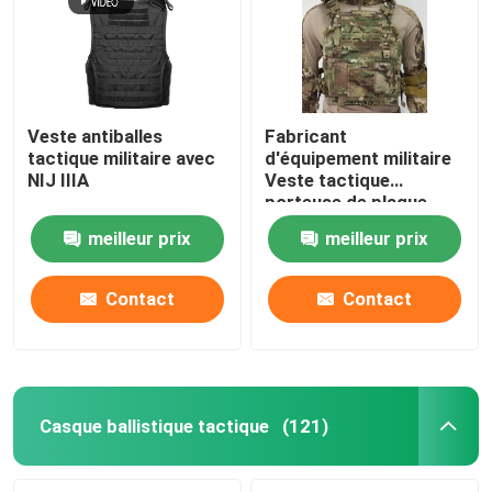
Veste antiballes
Fabricant
tactique militaire avec
d'équipement militaire
NIJ IIIA
Veste tactique
porteuse de plaque
anti-balles avec
meilleur prix
meilleur prix
normes militaires NIJ
IIIA
Contact
Contact
À la maison
Produits
Casque ballistique tactique
(121)
Vidéos