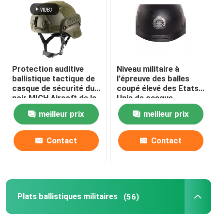
À propos de nous
Visite de l'usine
Protection auditive
Niveau militaire à
ballistique tactique de
l'épreuve des balles
casque de sécurité du
coupé élevé des Etats-
Contrôle de la qualité
noir MICH Airsoft de la
Unis de casque
Chine Xinxing NIJ IIIA
ballistique rapide du
meilleur prix
meilleur prix
niveau IIIA Aramid
Nouvelles
Contact
Contact
Demandez un devis
Usage tactique militaire
Plats ballistiques militaires
(56)
Gilet à l'épreuve des balles tactique militaire