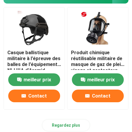
Anti équipement de la police anti-émeute
Équipement militaire tactique
Headwear tactique militaire
Casque ballistique
Produit chimique
militaire à l'épreuve des
réutilisable militaire de
balles de l'équipement
masque de gaz de plein
Véhicules blindés militaires
NIJ IIIA d'Aramid
visage et protecteur
biologique
meilleur prix
meilleur prix
Équipement électrique
Contact
Contact
Un sac de premiers soins
Regardez plus