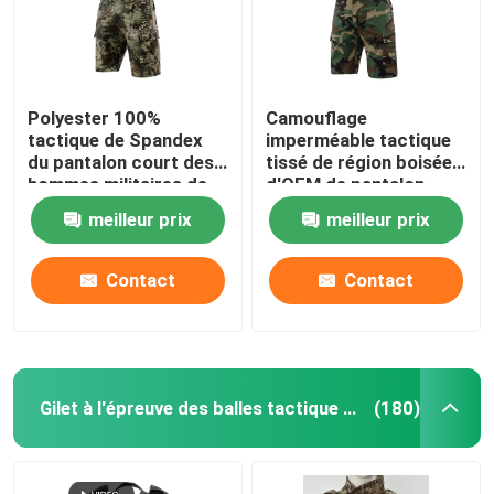
Polyester 100%
Camouflage
tactique de Spandex
imperméable tactique
du pantalon court des
tissé de région boisée
hommes militaires de
d'OEM de pantalon
Ripstop
court de militaires
meilleur prix
meilleur prix
Contact
Contact
Gilet à l'épreuve des balles tactique militaire
(180)