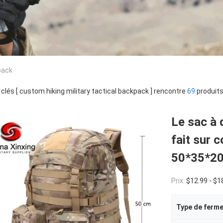
pack
clés [ custom hiking military tactical backpack ] rencontre
69
produits
Le sac à 
fait sur
50*35*2
Prix:
$12.99 - $1
Type de ferm