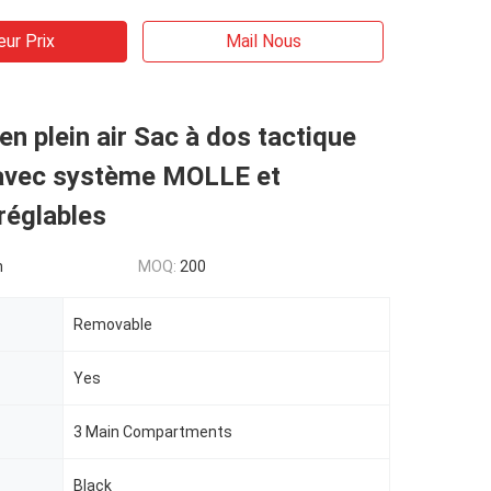
eur Prix
Mail Nous
 en plein air Sac à dos tactique
e avec système MOLLE et
 réglables
n
MOQ:
200
Removable
Yes
3 Main Compartments
Black