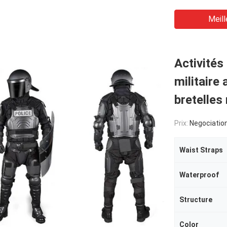
Meill
Activités
militair
bretelles
Prix:
Negociatio
Waist Straps
Waterproof
Structure
Color