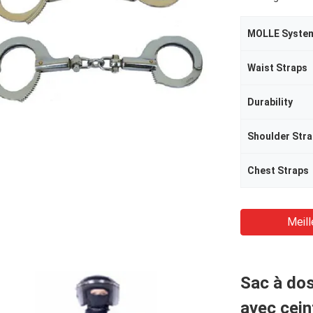
MOLLE Syste
Waist Straps
Durability
Shoulder Str
Chest Straps
Meill
Sac à dos
avec cein