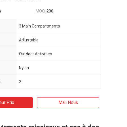
n
MOQ:
200
3 Main Compartments
Adjustable
Outdoor Activities
Nylon
s
2
eur Prix
Mail Nous