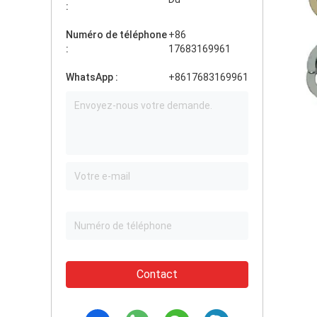
:
Numéro de téléphone
+86
:
17683169961
WhatsApp :
+8617683169961
Contact