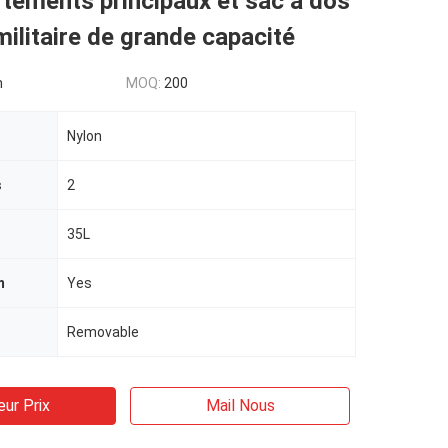
tements principaux et sac à dos
militaire de grande capacité
n
MOQ:
200
Nylon
s
2
35L
m
Yes
Removable
eur Prix
Mail Nous