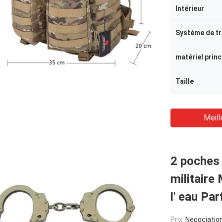
Intérieur
Système de t
matériel princ
Taille
Meill
2 poches 
militaire
l' eau Par
Prix:
Negociatio