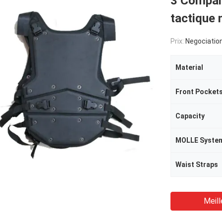
3 Compar
tactique 
Prix:
Negociatio
Material
Front Pocket
Capacity
MOLLE Syste
Waist Straps
Meill