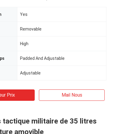
m
Yes
Removable
High
aps
Padded And Adjustable
Adjustable
eur Prix
Mail Nous
 tactique militaire de 35 litres
ture amovible