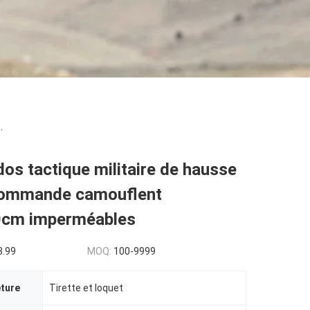
.
dos tactique militaire de hausse
 commande camouflent
0cm imperméables
8.99
MOQ:
100-9999
eture
Tirette et loquet