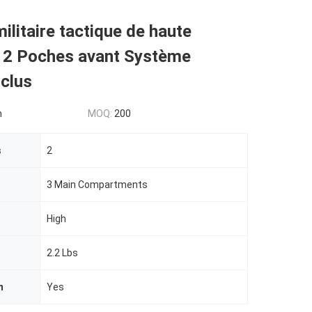
ilitaire tactique de haute
é 2 Poches avant Système
clus
n
MOQ:
200
s
2
3 Main Compartments
High
2.2 Lbs
m
Yes