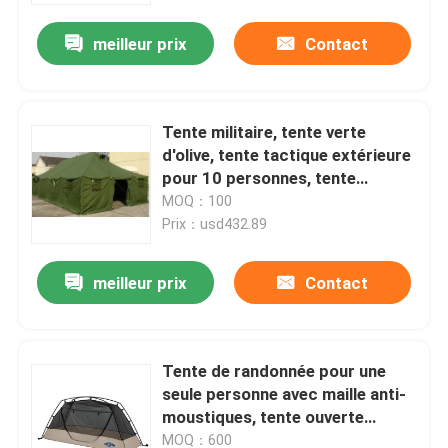
meilleur prix
Contact
Tente militaire, tente verte
d'olive, tente tactique extérieure
pour 10 personnes, tente
imperméable
MOQ：100
Prix：usd432.89
meilleur prix
Contact
À la maison
Tente de randonnée pour une
Produits
seule personne avec maille anti-
moustiques, tente ouverte
rapide
Vidéos
MOQ：600