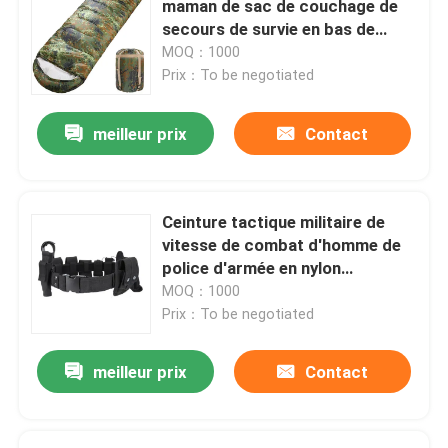
maman de sac de couchage de
secours de survie en bas de
Anti équipement de la police anti-émeute
Duck Down
MOQ：1000
Prix：To be negotiated
Équipement militaire tactique
meilleur prix
Contact
Headwear tactique militaire
Ceinture tactique militaire de
Véhicules blindés militaires
vitesse de combat d'homme de
police d'armée en nylon
extérieure tactique de sangle
MOQ：1000
Équipement électrique
Prix：To be negotiated
Un sac de premiers soins
meilleur prix
Contact