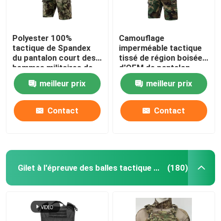
Polyester 100%
Camouflage
tactique de Spandex
imperméable tactique
du pantalon court des
tissé de région boisée
hommes militaires de
d'OEM de pantalon
Ripstop
court de militaires
meilleur prix
meilleur prix
Contact
Contact
Gilet à l'épreuve des balles tactique militaire
(180)