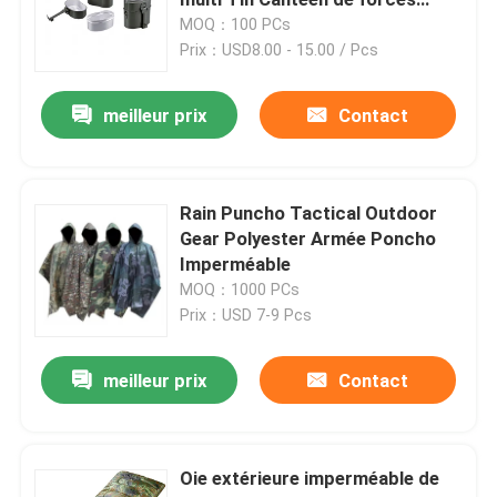
terrestres de l'Allemagne
MOQ：100 PCs
Prix：USD8.00 - 15.00 / Pcs
Casque ballistique tactique
meilleur prix
Contact
Plats ballistiques militaires
Équipement à l'épreuve des balles
Rain Puncho Tactical Outdoor
Gear Polyester Armée Poncho
Imperméable
Sac à dos tactique militaire
MOQ：1000 PCs
Prix：USD 7-9 Pcs
Vitesse extérieure tactique
meilleur prix
Contact
Bottes tactiques de combat
Oie extérieure imperméable de
Gilet tactique de combat