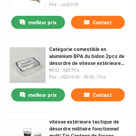
Prix：usd23.59
À propos de nous
meilleur prix
Contact
Visite de l'usine
Catégorie comestible en
Contrôle de la qualité
aluminium BPA du bidon 2pcs de
désordre de vitesse extérieure
tactique militaire librement
MOQ：500 PCs
Nouvelles
Prix：USD10.00 - 30.00 / Pcs
Demandez un devis
meilleur prix
Contact
Usage tactique militaire
vitesse extérieure tactique de
désordre militaire fonctionnel
Gilet à l'épreuve des balles tactique militaire
multi Tin Canteen de forces