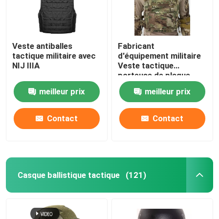
Veste antiballes
Fabricant
tactique militaire avec
d'équipement militaire
NIJ IIIA
Veste tactique
porteuse de plaque
anti-balles avec
meilleur prix
meilleur prix
normes militaires NIJ
IIIA
Contact
Contact
Casque ballistique tactique
(121)