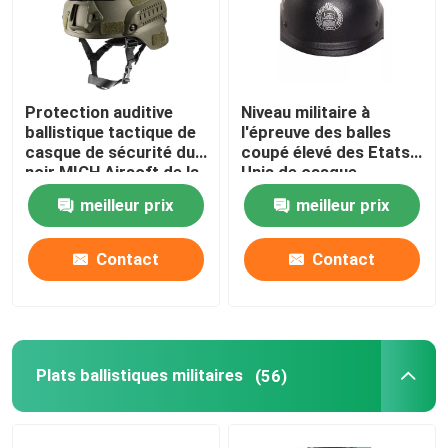
Protection auditive
Niveau militaire à
ballistique tactique de
l'épreuve des balles
casque de sécurité du
coupé élevé des Etats-
noir MICH Airsoft de la
Unis de casque
Chine Xinxing NIJ IIIA
ballistique rapide du
meilleur prix
meilleur prix
niveau IIIA Aramid
Contact
Contact
Plats ballistiques militaires
(56)