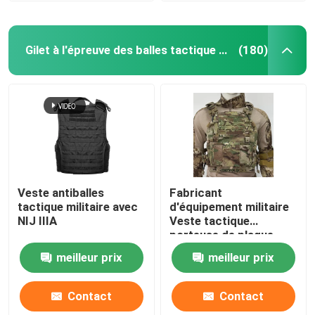
Gilet à l'épreuve des balles tactique militaire
(180)
Veste antiballes
Fabricant
tactique militaire avec
d'équipement militaire
NIJ IIIA
Veste tactique
porteuse de plaque
anti-balles avec
meilleur prix
meilleur prix
normes militaires NIJ
IIIA
Contact
Contact