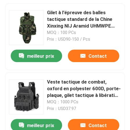
Gilet à l'épreuve des balles
tactique standard de la Chine
Xinxing NIJ Aramid UHMWPE
avec le panneau mou NIJ IIIA
MOQ：100 PCs
Prix：USD90-150 / Pcs
meilleur prix
Contact
Veste tactique de combat,
oxford en polyester 600D, porte-
plaque, gilet tactique à libération
rapide
MOQ：1000 PCs
Prix：USD37.97
meilleur prix
Contact