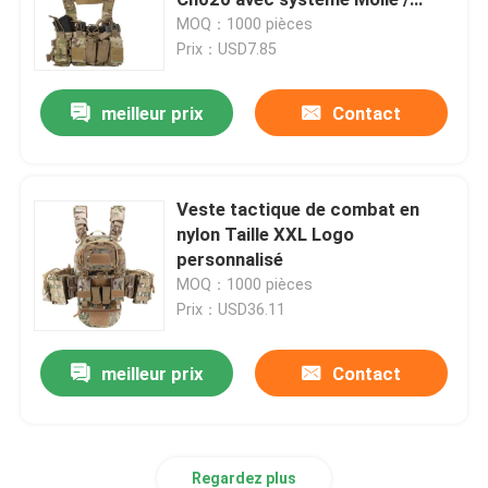
PALS
MOQ：1000 pièces
Prix：USD7.85
Casque ballistique tactique
meilleur prix
Contact
Plats ballistiques militaires
Équipement à l'épreuve des balles
Veste tactique de combat en
nylon Taille XXL Logo
personnalisé
Sac à dos tactique militaire
MOQ：1000 pièces
Prix：USD36.11
Vitesse extérieure tactique
meilleur prix
Contact
Bottes tactiques de combat
Gilet tactique de combat
Regardez plus