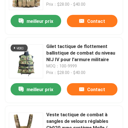
Prix：$28.00 - $40.00
À propos de nous
meilleur prix
Contact
Visite de l'usine
Gilet tactique de flottement
Contrôle de la qualité
ballistique de combat du niveau
NIJ IV pour l'armure militaire
MOQ：100-9999
Nouvelles
Prix：$28.00 - $40.00
Demandez un devis
meilleur prix
Contact
Usage tactique militaire
Veste tactique de combat à
sangles de velours réglables
Gilet à l'épreuve des balles tactique militaire
Ch020 avec système Molle /