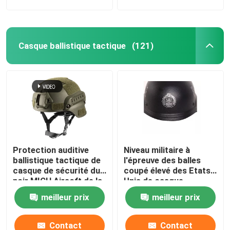
Casque ballistique tactique
(121)
Protection auditive
Niveau militaire à
ballistique tactique de
l'épreuve des balles
casque de sécurité du
coupé élevé des Etats-
noir MICH Airsoft de la
Unis de casque
Chine Xinxing NIJ IIIA
ballistique rapide du
meilleur prix
meilleur prix
niveau IIIA Aramid
Contact
Contact