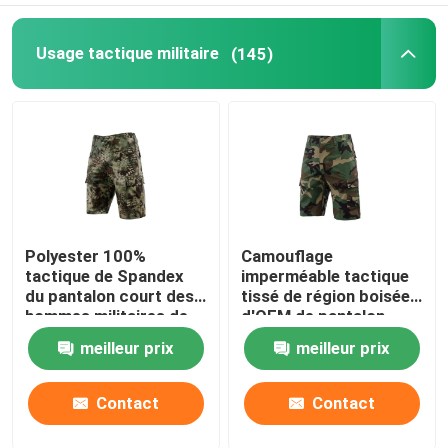
Usage tactique militaire
(145)
Polyester 100%
Camouflage
tactique de Spandex
imperméable tactique
du pantalon court des
tissé de région boisée
hommes militaires de
d'OEM de pantalon
Ripstop
court de militaires
meilleur prix
meilleur prix
Contact
Contact