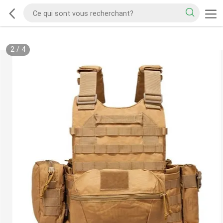
2
/
4