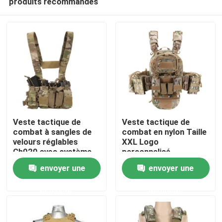
produits recommandés
Veste tactique de
Veste tactique de
combat à sangles de
combat en nylon Taille
velours réglables
XXL Logo
Ch020 avec système
personnalisé
À la maison
Molle / PALS
envoyer une
envoyer une
Produits
demande
demande
Vidéos