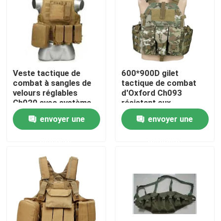
À propos de nous
Visite de l'usine
Veste tactique de
600*900D gilet
combat à sangles de
tactique de combat
Contrôle de la qualité
velours réglables
d'Oxford Ch093
Ch020 avec système
résistant aux
Molle / PALS
intempéries
envoyer une
envoyer une
Nouvelles
demande
demande
Demandez un devis
Usage tactique militaire
Gilet à l'épreuve des balles tactique militaire