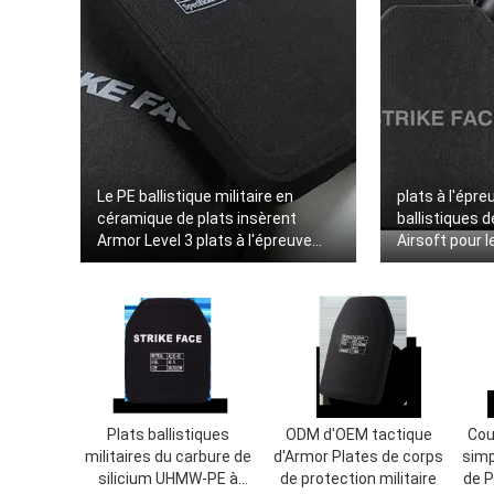
Le PE ballistique militaire en
plats à l'épre
céramique de plats insèrent
ballistiques 
Armor Level 3 plats à l'épreuve
Airsoft pour l
des balles
Plats ballistiques
ODM d'OEM tactique
Cou
militaires du carbure de
d'Armor Plates de corps
simp
silicium UHMW-PE à
de protection militaire
de P