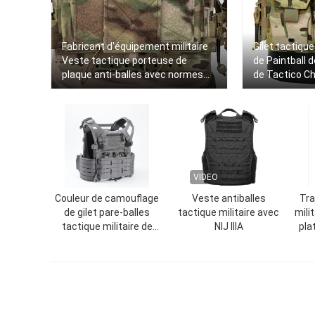
Fabricant d'équipement militaire
Gilet tactiqu
Veste tactique porteuse de
de Paintball d
plaque anti-balles avec normes
de Tactico C
militaires NIJ IIIA
transporteur 
VIDEO
Couleur de camouflage
Veste antiballes
Tra
de gilet pare-balles
tactique militaire avec
mili
tactique militaire de
NIJ IIIA
pla
corps rapide de
d
découpage de laser