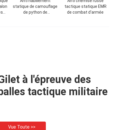
ique
Anti habillement
Anti chemise russe
alon
statique de camouflage
tactique statique EMR
es
de python de
de combat d'armée
top
camouflage de
Spetsnaz
Gilet à l'épreuve des
balles tactique militaire
Vue Toute >>