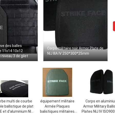
uve des balles
Corps militaire noir Armor Plate de
de 11x14 10x12
NIJ IIIA IV 250*300*25mm
e niveau 3 de gilet
rbe multi de courbe
équipement militaire
Corps en alumini
le ballistique de plat
Armée Plaques
Armor Military Balli
E et d'aluminium NIJ
balistiques militaires
Plates NIJ IV ISO90