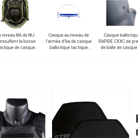
e niveau IIIA de NIJ
Casque au niveau de
Casque ballistiq
mouflent la bosse
l'armée d'Iiia de casque
RAPIDE CXXC de pr
listique de casques
ballistique tactique
de balle de casque
 Kevlar rapidement
d'Aramid PASGT de PE
NIJ IIIA Aramid