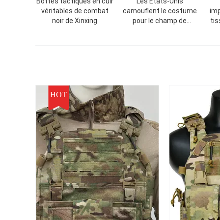
Bottes tactiques en cuir
Les Etats-Unis
véritables de combat
camouflent le costume
imp
noir de Xinxing
pour le champ de
tis
Paintball de Wargame
d'OE
HOT