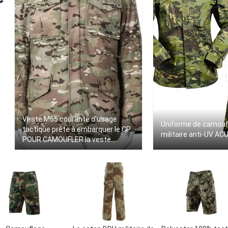
Veste M65 courante d'usage
Uniforme de camouf
tactique prête à embarquer le CP
militaire anti-UV AC
POUR CAMOUFLER la veste
chaude avec la veste intérieure
d'armée de couche