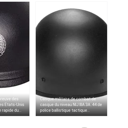
épreuve des
Casque militaire de combat de
es Etats-Unis
casque du niveau NIJ IIIA 3A .44 de
e rapide du
police ballistique tactique
d'armée