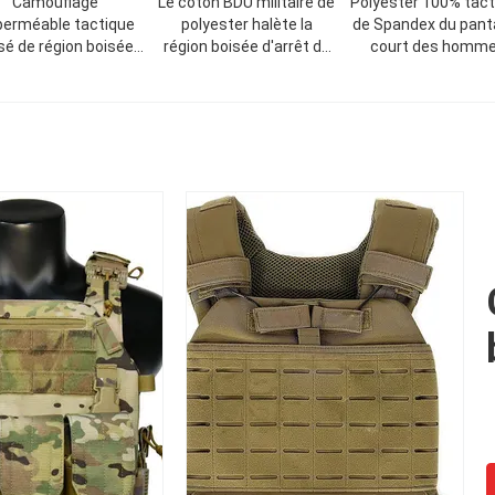
Camouflage
Le coton BDU militaire de
Polyester 100% tact
erméable tactique
polyester halète la
de Spandex du pant
sé de région boisée
région boisée d'arrêt de
court des homm
M de pantalon court
déchirure camouflent
militaires de Rips
de militaires
BDU halète le polyester
de 65%