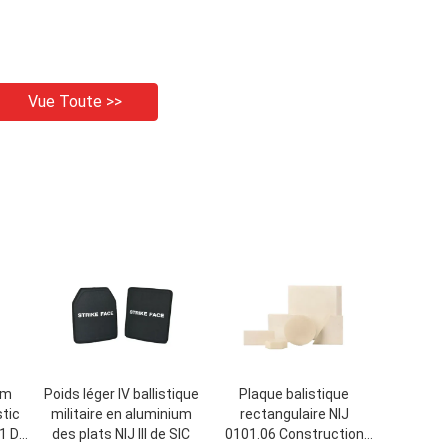
Vue Toute >>
um
Poids léger IV ballistique
Plaque balistique
stic
militaire en aluminium
rectangulaire NIJ
01 DE
des plats NIJ III de SIC
0101.06 Construction