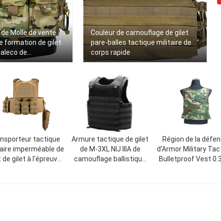
e de Molle de vente
Couleur de camouflage de gilet
e formation de gilet
pare-balles tactique militaire de
haleco de
corps rapide
chaud de plat
nsporteur tactique
Armure tactique de gilet
Région de la défe
taire imperméable de
de M-3XL NIJ IIIA de
d'Armor Military Tac
t de gilet à l'épreuve
camouflage ballistique
Bulletproof Vest 0.
es balles de tissu
militaire de noir
de corps de comb
d'Oxford