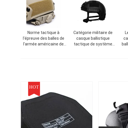
Norme tactique à
Catégorie militaire de
L
l'épreuve des balles de
casque ballistique
ca
l'armée américaine de
tactique de système
bal
casque d'Aramid de PE
Aramid de MOLLE
de
NIJ
HOT