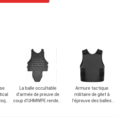
nse
La balle occultable
Armure tactique
tical
d'armée de preuve de
militaire de gilet à
3sqr
coup d'UHMWPE rendent
l'épreuve des balles
at
le gilet 9mm Para FMJ
d'Aramid de PE de
résistant
Xinxing NIJ IIIA