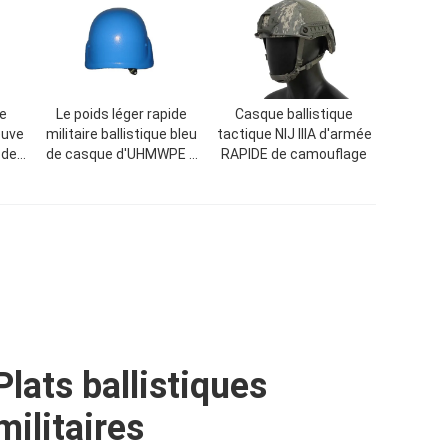
ue
Le poids léger rapide
Casque ballistique
euve
militaire ballistique bleu
tactique NIJ IIIA d'armée
 de
de casque d'UHMWPE a
RAPIDE de camouflage
adapté aux besoins du
client
Plats ballistiques
militaires