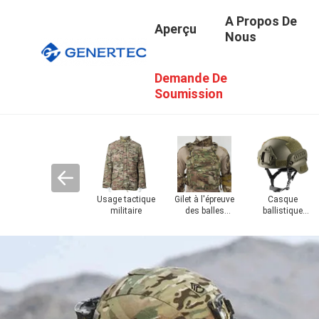
A Propos De
Aperçu
Nous
Demande De
Soumission
ue de
Anti équipement
Équipement
Headwear
Véhicules
de la police anti-
militaire
tactique
blindés
émeute
tactique
militaire
militaires