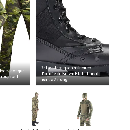
Bottes tactiques militaires
lage tactique
d'armée de Brown Etats-Unis de
U respirant
noir de Xinxing