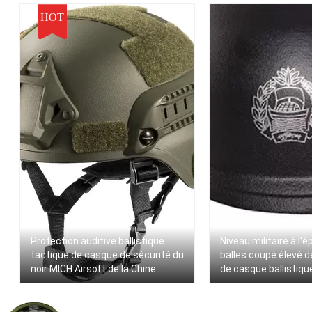
HOT
Protection auditive ballistique
Niveau militaire à l'
tactique de casque de sécurité du
balles coupé élevé d
noir MICH Airsoft de la Chine
de casque ballistiqu
Xinxing NIJ IIIA
niveau IIIA Aramid