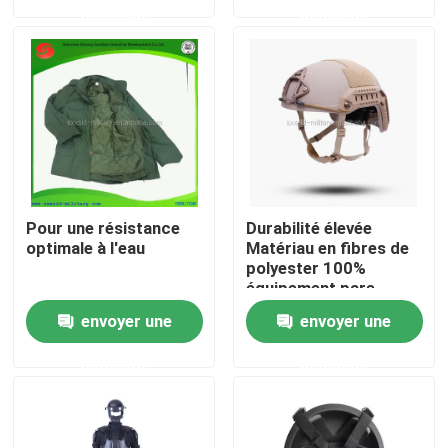
demande
demande
À propos de nous
Visite de l'usine
Contrôle de la qualité
Pour une résistance
Durabilité élevée
Nouvelles
optimale à l'eau
Matériau en fibres de
polyester 100%
équipement pare-
balles
Demandez un devis
envoyer une
envoyer une
demande
demande
Usage tactique militaire
Gilet à l'épreuve des balles tactique militaire