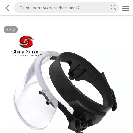
2
/
2