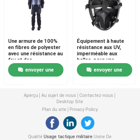
Casque ballistique tactique
Plats ballistiques militaires
Une armure de 100%
Équipement à haute
en fibres de polyester
résistance aux UV,
avec une résistance au
imperméable aux
Équipement à l'épreuve des balles
feu et des
balles, pour une
performances élevées
protection inégalée
envoyer une
envoyer une
Sac à dos tactique militaire
demande
demande
Vitesse extérieure tactique
Aperçu
Au sujet de nous
Contactez-nous
Desktop Site
Plan du site
Privacy Policy
Bottes tactiques de combat
Gilet tactique de combat
Qualité
Usage tactique militaire
Usine De