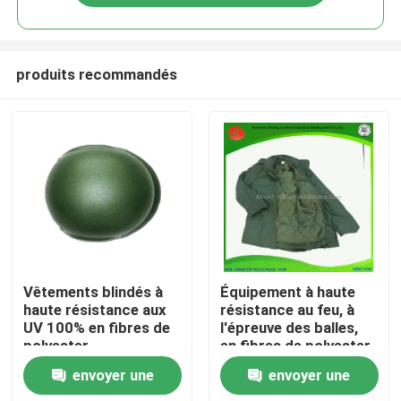
produits recommandés
À la maison
Vêtements blindés à
Équipement à haute
haute résistance aux
résistance au feu, à
UV 100% en fibres de
l'épreuve des balles,
Produits
polyester
en fibres de polyester
à 100%
envoyer une
envoyer une
Vidéos