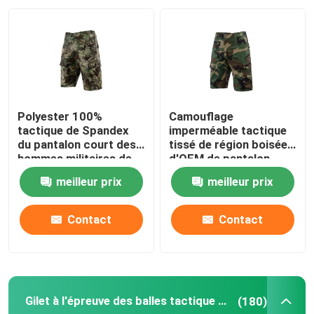
À propos de nous
Visite de l'usine
Polyester 100%
Camouflage
Contrôle de la qualité
tactique de Spandex
imperméable tactique
du pantalon court des
tissé de région boisée
hommes militaires de
d'OEM de pantalon
Ripstop
court de militaires
Nouvelles
meilleur prix
meilleur prix
Demandez un devis
Contact
Contact
Usage tactique militaire
Gilet à l'épreuve des balles tactique militaire
(180)
Gilet à l'épreuve des balles tactique militaire