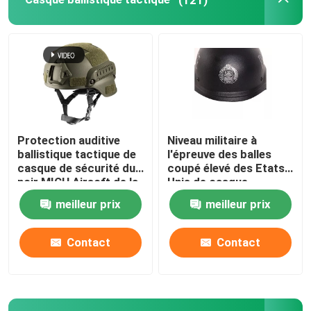
Anti équipement de la police anti-émeute
Équipement militaire tactique
Headwear tactique militaire
Protection auditive
Niveau militaire à
ballistique tactique de
l'épreuve des balles
Véhicules blindés militaires
casque de sécurité du
coupé élevé des Etats-
noir MICH Airsoft de la
Unis de casque
Chine Xinxing NIJ IIIA
ballistique rapide du
meilleur prix
meilleur prix
Équipement électrique
niveau IIIA Aramid
Contact
Contact
Un sac de premiers soins