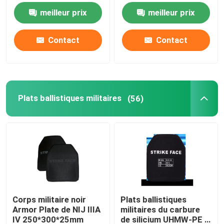
Chine Xinxing NIJ IIIA
ballistique rapide du
meilleur prix
meilleur prix
niveau IIIA Aramid
Casque ballistique tactique
Contact
Contact
Plats ballistiques militaires
Équipement à l'épreuve des balles
Plats ballistiques militaires
(56)
Sac à dos tactique militaire
Vitesse extérieure tactique
Bottes tactiques de combat
Corps militaire noir
Plats ballistiques
Armor Plate de NIJ IIIA
militaires du carbure
Gilet tactique de combat
IV 250*300*25mm
de silicium UHMW-PE à