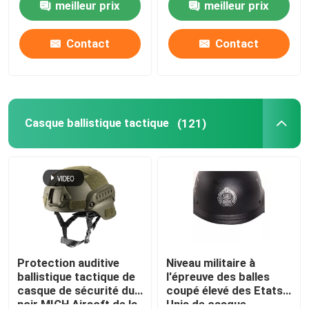
meilleur prix
meilleur prix
normes militaires NIJ
IIIA
À propos de nous
Contact
Contact
Visite de l'usine
Casque ballistique tactique
(121)
Contrôle de la qualité
Nouvelles
Demandez un devis
Usage tactique militaire
Protection auditive
Niveau militaire à
ballistique tactique de
l'épreuve des balles
casque de sécurité du
coupé élevé des Etats-
Gilet à l'épreuve des balles tactique militaire
noir MICH Airsoft de la
Unis de casque