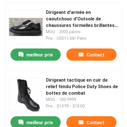
Dirigeant d'armée en
caoutchouc d'Outsole de
chaussures formelles brillantes
noires en cuir de vache Shoes
MOQ：2000 paires
Prix：USD11.68/ Pairs
meilleur prix
Contact
Dirigeant tactique en cuir de
relief fendu Police Duty Shoes de
bottes de combat
MOQ：100-9999
Prix：$14.99 - $18.00
meilleur prix
Contact