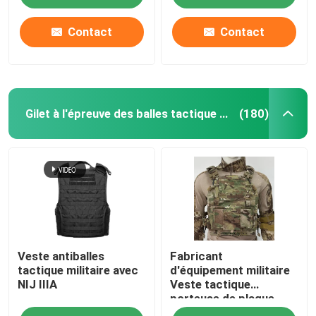
Contact
Contact
Gilet à l'épreuve des balles tactique militaire
(180)
À la maison
Veste antiballes
Fabricant
Produits
tactique militaire avec
d'équipement militaire
NIJ IIIA
Veste tactique
porteuse de plaque
Vidéos
anti-balles avec