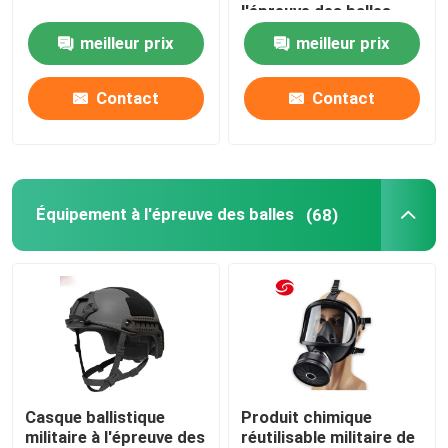
l'épreuve des balles
meilleur prix
meilleur prix
Anti équipement de la police anti-émeute
Contact
Contact
Équipement militaire tactique
Headwear tactique militaire
Équipement à l'épreuve des balles
(68)
Véhicules blindés militaires
Équipement électrique
Un sac de premiers soins
Casque ballistique
Produit chimique
militaire à l'épreuve des
réutilisable militaire de