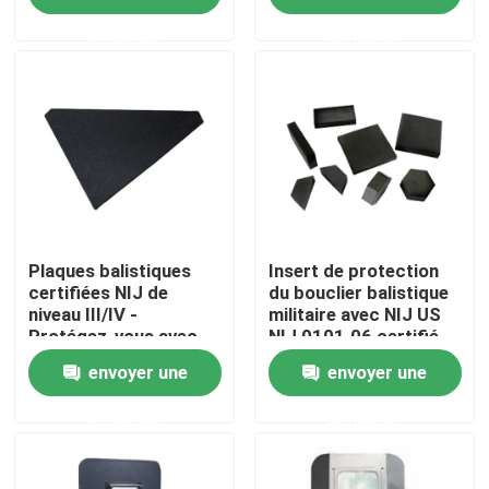
demande
demande
À propos de nous
Visite de l'usine
Contrôle de la qualité
Nouvelles
Plaques balistiques
Insert de protection
certifiées NIJ de
du bouclier balistique
niveau III/IV -
militaire avec NIJ US
Protégez-vous avec
NIJ 0101.06 certifié
Demandez un devis
une armure avancée
envoyer une
envoyer une
Usage tactique militaire
demande
demande
Gilet à l'épreuve des balles tactique militaire