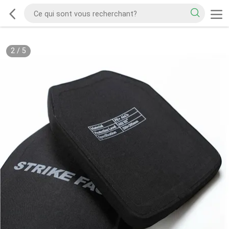
2
/
5