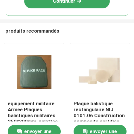
Continuer
produits recommandés
À la maison
équipement militaire
Plaque balistique
Armée Plaques
rectangulaire NIJ
Produits
balistiques militaires
0101.06 Construction
250*300mm, palettes
composite certifiée
anti-balles
envoyer une
envoyer une
Vidéos