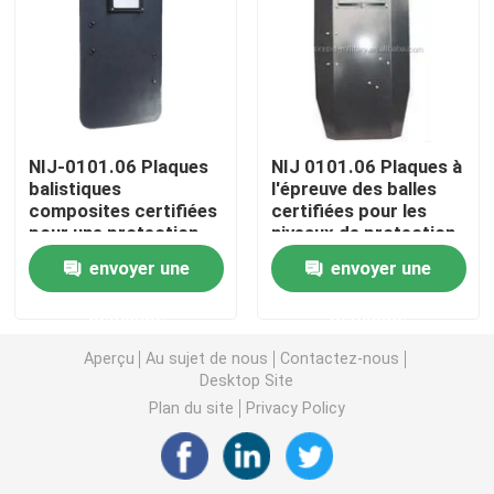
Casque ballistique tactique
Plats ballistiques militaires
NIJ-0101.06 Plaques
NIJ 0101.06 Plaques à
balistiques
l'épreuve des balles
Équipement à l'épreuve des balles
composites certifiées
certifiées pour les
pour une protection
niveaux de protection
accrue contre les tirs
III/IV
Sac à dos tactique militaire
envoyer une
envoyer une
de fusil
demande
demande
Vitesse extérieure tactique
Aperçu
Au sujet de nous
Contactez-nous
Desktop Site
Bottes tactiques de combat
Plan du site
Privacy Policy
Gilet tactique de combat