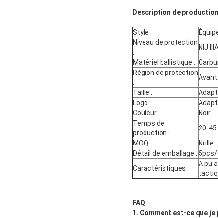
Description de productio
Style :
Équip
Niveau de protection
NIJ III
:
Matériel ballistique :
Carbu
Région de protection
Avant 
:
Taille :
Adapté
Logo :
Adapté
Couleur :
Noir
Temps de
20-45 
production :
MOQ :
Nulle
Détail de emballage :
5pcs
A pu a
Caractéristiques :
tactiq
FAQ
1. Comment est-ce que je p