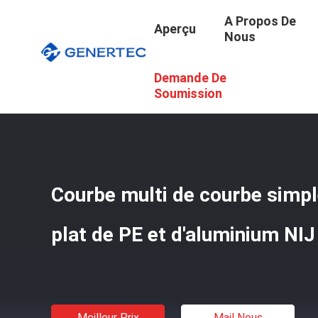
A Propos De
Aperçu
Nous
Demande De
Aperçu
/
Produits
/
Plats Ballistiques Militaires
/
Courbe 
Soumission
Courbe multi de courbe simple
plat de PE et d'aluminium NIJ 
Meilleur Prix
Mail Nous