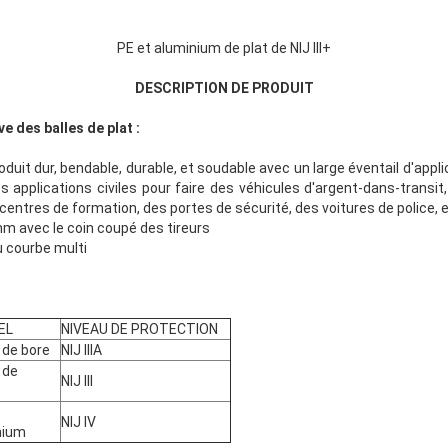
PE et aluminium de plat de NIJ III+
DESCRIPTION DE PRODUIT
e des balles de plat :
roduit dur, bendable, durable, et soudable avec un large éventail d'appl
es applications civiles pour faire des véhicules d'argent-dans-trans
ntres de formation, des portes de sécurité, des voitures de police, e
m avec le coin coupé des tireurs
u courbe multi
EL
NIVEAU DE PROTECTION
 de bore
NIJ IIIA
 de
NIJ III
NIJ IV
nium