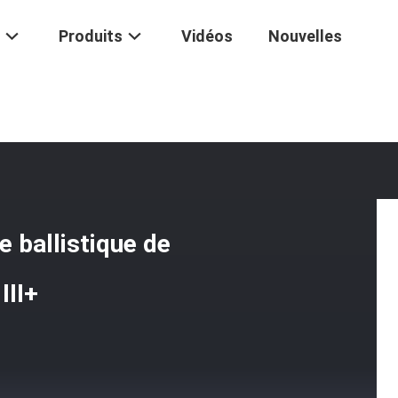
Produits
Vidéos
Nouvelles
Multi De Courbe Simple Ballistique De Plat De PE Et D'aluminium NIJ III
 ballistique de
III+