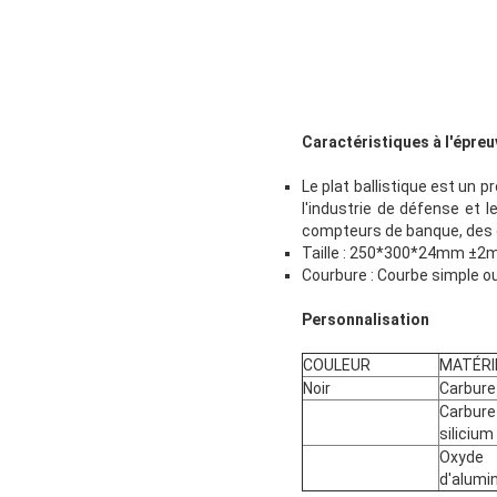
Caractéristiques à l'épreuv
Le plat ballistique est un p
l'industrie de défense et l
compteurs de banque, des ce
Taille : 250*300*24mm ±2m
Courbure : Courbe simple o
Personnalisation
COULEUR
MATÉRI
Noir
Carbure
Carbure
silicium
Oxyde
d'alumi