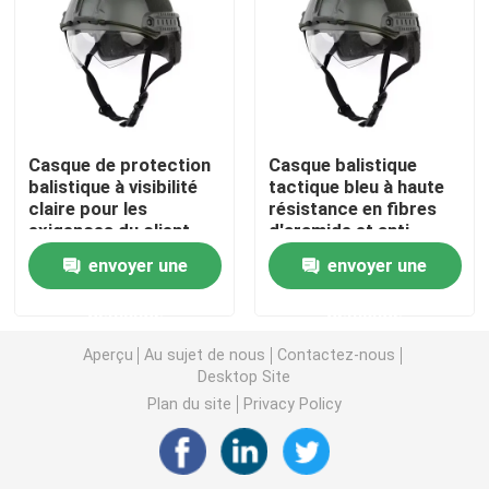
Casque ballistique tactique
Plats ballistiques militaires
Casque de protection
Casque balistique
balistique à visibilité
tactique bleu à haute
Équipement à l'épreuve des balles
claire pour les
résistance en fibres
exigences du client
d'aramide et anti-
éclaboussures pour
Sac à dos tactique militaire
envoyer une
envoyer une
une protection de
premier ordre
demande
demande
Vitesse extérieure tactique
Aperçu
Au sujet de nous
Contactez-nous
Desktop Site
Bottes tactiques de combat
Plan du site
Privacy Policy
Gilet tactique de combat