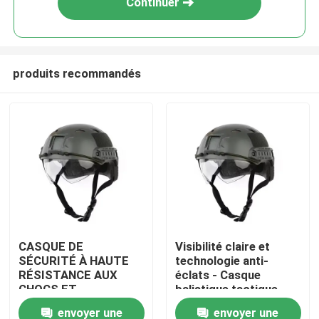
Continuer
produits recommandés
À la maison
CASQUE DE
Visibilité claire et
SÉCURITÉ À HAUTE
technologie anti-
Produits
RÉSISTANCE AUX
éclats - Casque
CHOCS ET
balistique tactique
PROTECTION
amélioré avec
envoyer une
envoyer une
Vidéos
BALISTIQUE pour la
ventilation