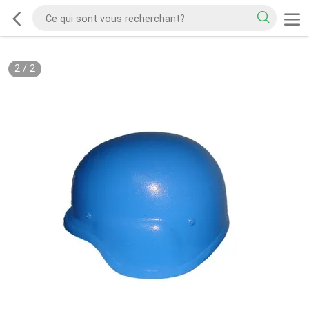
2
/
2