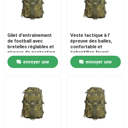
Gilet d'entraînement
Veste tactique à l'
de football avec
épreuve des balles,
bretelles réglables et
confortable et
niveaux de protection
échantillon fourni.
NIJ IV pour une
envoyer une
envoyer une
performance ultime
demande
demande
À la maison
Produits
Vidéos