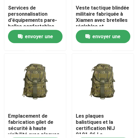
Services de
Veste tactique blindée
personnalisation
militaire fabriquée à
À propos de nous
d'équipements pare-
Xiamen avec bretelles
balles confortables
réglables et
avec une quantité
certification NIJ
envoyer une
envoyer une
Visite de l'usine
minimale de
0101.06
commande de 1000
demande
demande
pièces
Contrôle de la qualité
Nouvelles
Demandez un devis
Usage tactique militaire
Emplacement de
Les plaques
fabrication gilet de
balistiques et la
sécurité à haute
certification NIJ
visibilité avec plaques
0101.06 La
Gilet à l'épreuve des balles tactique militaire