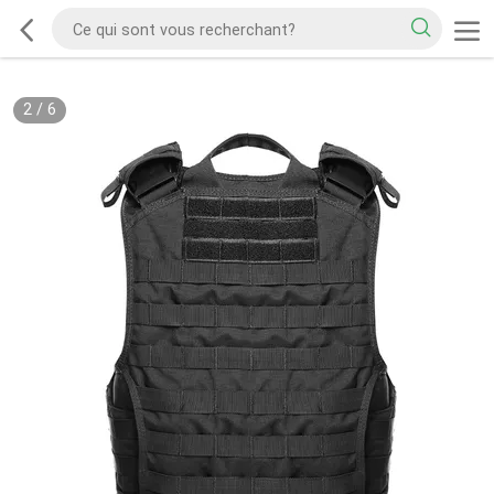
2
/
6