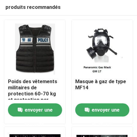
produits recommandés
Poids des vêtements
Masque à gaz de type
militaires de
MF14
protection 60-70 kg
À la maison
et protection par
injection pour
envoyer une
envoyer une
taille/hauteur/poids/zone
Produits
de protection
demande
demande
Vidéos