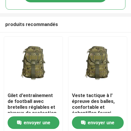
produits recommandés
À la maison
Gilet d'entraînement
Veste tactique à l'
de football avec
épreuve des balles,
bretelles réglables et
confortable et
Produits
niveaux de protection
échantillon fourni.
NIJ IV pour une
envoyer une
envoyer une
performance ultime
Vidéos