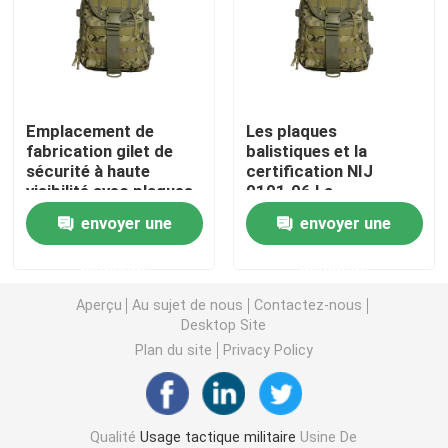
Casque ballistique tactique
Plats ballistiques militaires
Emplacement de
Les plaques
fabrication gilet de
balistiques et la
sécurité à haute
certification NIJ
Équipement à l'épreuve des balles
visibilité avec plaques
0101.06 La
balistiques
combinaison ultime
envoyer une
envoyer une
pour notre gilet pare-
Sac à dos tactique militaire
balles tactique
demande
demande
militaire
Vitesse extérieure tactique
Aperçu
Au sujet de nous
Contactez-nous
Desktop Site
Plan du site
Privacy Policy
Bottes tactiques de combat
Gilet tactique de combat
Qualité
Usage tactique militaire
Usine De