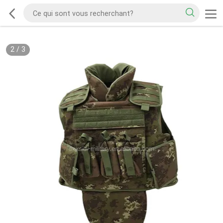
2
/
3