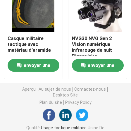
Casque ballistique tactique
Plats ballistiques militaires
Casque militaire
NVG30 NVG Gen 2
tactique avec
Vision numérique
matériau d'aramide
infrarouge de nuit
Équipement à l'épreuve des balles
Binoculaire
monoculaire
envoyer une
envoyer une
Sac à dos tactique militaire
demande
demande
Vitesse extérieure tactique
Aperçu
Au sujet de nous
Contactez-nous
Desktop Site
Plan du site
Privacy Policy
Bottes tactiques de combat
Gilet tactique de combat
Qualité
Usage tactique militaire
Usine De