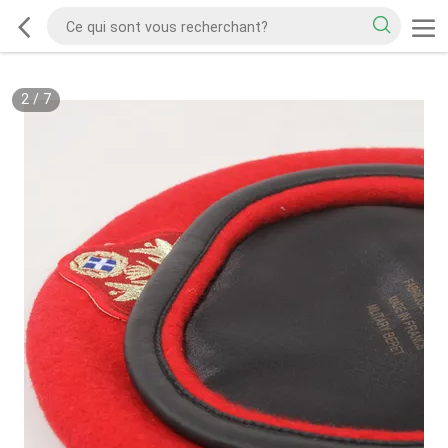
2
/
7