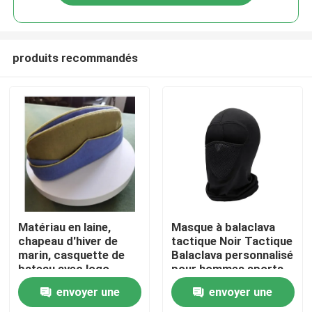
produits recommandés
À la maison
Matériau en laine,
Masque à balaclava
chapeau d'hiver de
tactique Noir Tactique
marin, casquette de
Balaclava personnalisé
Produits
bateau avec logo
pour hommes sports
personnalisé
de voyage en plein air
envoyer une
envoyer une
Vidéos