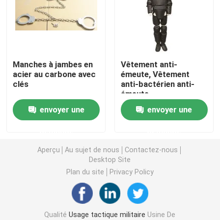
Casque ballistique tactique
Plats ballistiques militaires
Manches à jambes en
Vêtement anti-
acier au carbone avec
émeute, Vêtement
clés
anti-bactérien anti-
Équipement à l'épreuve des balles
émeute.
envoyer une
envoyer une
Sac à dos tactique militaire
demande
demande
Vitesse extérieure tactique
Aperçu
Au sujet de nous
Contactez-nous
Desktop Site
Plan du site
Privacy Policy
Bottes tactiques de combat
Gilet tactique de combat
Qualité
Usage tactique militaire
Usine De