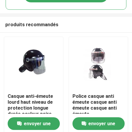
produits recommandés
À la maison
Casque anti-émeute
Police casque anti
lourd haut niveau de
émeute casque anti
protection longue
émeute casque anti
Produits
durée couleur noire
émeute
envoyer une
envoyer une
Vidéos