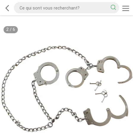
2
/
6