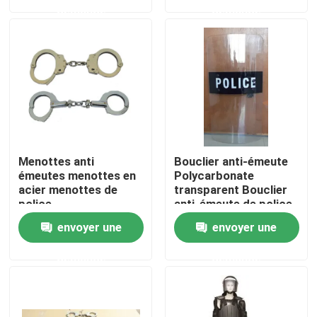
demande
demande
À propos de nous
Visite de l'usine
Contrôle de la qualité
Menottes anti
Bouclier anti-émeute
Nouvelles
émeutes menottes en
Polycarbonate
acier menottes de
transparent Bouclier
police
anti-émeute de police
Demandez un devis
envoyer une
envoyer une
demande
demande
Usage tactique militaire
Gilet à l'épreuve des balles tactique militaire