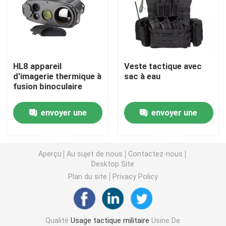
Casque ballistique tactique
Plats ballistiques militaires
HL8 appareil
Veste tactique avec
d'imagerie thermique à
sac à eau
fusion binoculaire
Équipement à l'épreuve des balles
envoyer une
envoyer une
Sac à dos tactique militaire
demande
demande
Vitesse extérieure tactique
Aperçu
Au sujet de nous
Contactez-nous
Desktop Site
Plan du site
Privacy Policy
Bottes tactiques de combat
Gilet tactique de combat
Qualité
Usage tactique militaire
Usine De