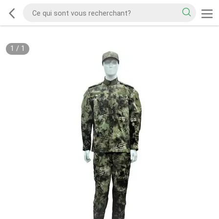
1
/
1