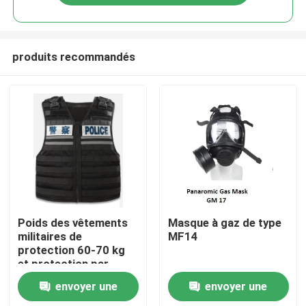
produits recommandés
À la maison
Poids des vêtements
Masque à gaz de type
militaires de
MF14
protection 60-70 kg
Produits
et protection par
injection pour
envoyer une
envoyer une
taille/hauteur/poids/zone
Vidéos
de protection