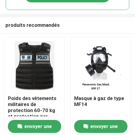
produits recommandés
À la maison
Poids des vêtements
Masque à gaz de type
militaires de
MF14
protection 60-70 kg
Produits
et protection par
injection pour
envoyer une
envoyer une
taille/hauteur/poids/zone
Vidéos
de protection