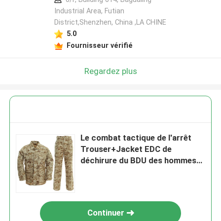
Industrial Area, Futian
District,Shenzhen, China ,LA CHINE
5.0
Fournisseur vérifié
Regardez plus
Le combat tactique de l'arrêt
Trouser+Jacket EDC de
déchirure du BDU des hommes
halète l'uniforme militaire avec le
camouflage de Digital de désert
Continuer