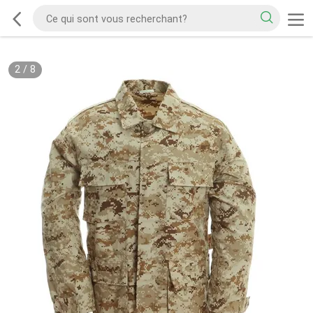
2
/
8