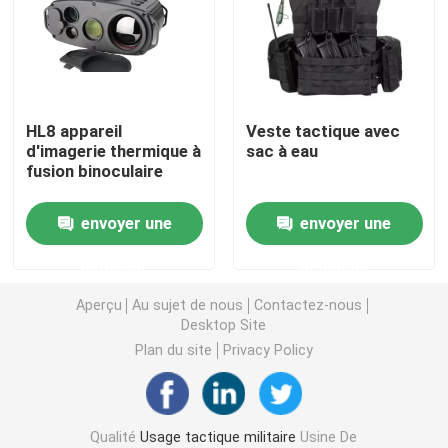
Casque ballistique tactique
Plats ballistiques militaires
HL8 appareil
Veste tactique avec
d'imagerie thermique à
sac à eau
fusion binoculaire
Équipement à l'épreuve des balles
envoyer une
envoyer une
Sac à dos tactique militaire
demande
demande
Vitesse extérieure tactique
Aperçu
Au sujet de nous
Contactez-nous
Desktop Site
Plan du site
Privacy Policy
Bottes tactiques de combat
Gilet tactique de combat
Qualité
Usage tactique militaire
Usine De