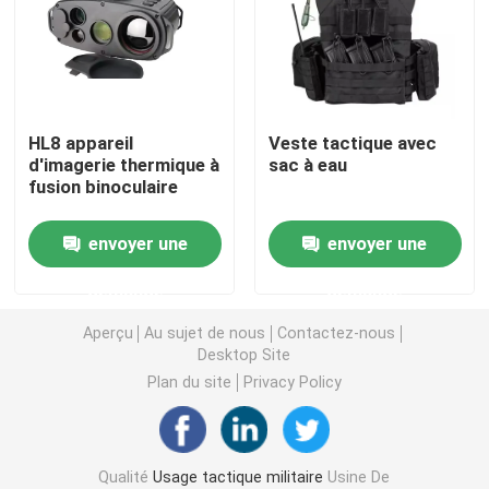
Casque ballistique tactique
Plats ballistiques militaires
HL8 appareil
Veste tactique avec
d'imagerie thermique à
sac à eau
fusion binoculaire
Équipement à l'épreuve des balles
envoyer une
envoyer une
Sac à dos tactique militaire
demande
demande
Vitesse extérieure tactique
Aperçu
Au sujet de nous
Contactez-nous
Desktop Site
Plan du site
Privacy Policy
Bottes tactiques de combat
Gilet tactique de combat
Qualité
Usage tactique militaire
Usine De