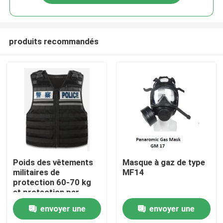
produits recommandés
À la maison
Poids des vêtements
Masque à gaz de type
militaires de
MF14
protection 60-70 kg
Produits
et protection par
injection pour
envoyer une
envoyer une
taille/hauteur/poids/zone
Vidéos
de protection