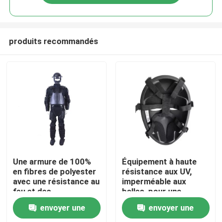
produits recommandés
À la maison
Une armure de 100%
Équipement à haute
en fibres de polyester
résistance aux UV,
avec une résistance au
imperméable aux
Produits
feu et des
balles, pour une
performances élevées
protection inégalée
envoyer une
envoyer une
Vidéos