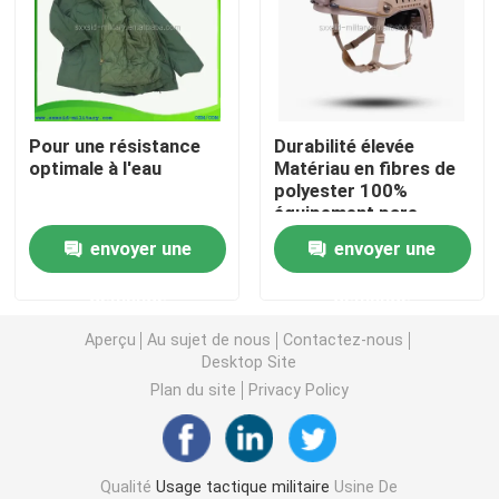
Casque ballistique tactique
Plats ballistiques militaires
Pour une résistance
Durabilité élevée
optimale à l'eau
Matériau en fibres de
polyester 100%
Équipement à l'épreuve des balles
équipement pare-
balles
envoyer une
envoyer une
Sac à dos tactique militaire
demande
demande
Vitesse extérieure tactique
Aperçu
Au sujet de nous
Contactez-nous
Desktop Site
Plan du site
Privacy Policy
Bottes tactiques de combat
Gilet tactique de combat
Qualité
Usage tactique militaire
Usine De