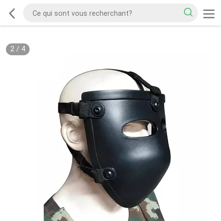
2
/
4