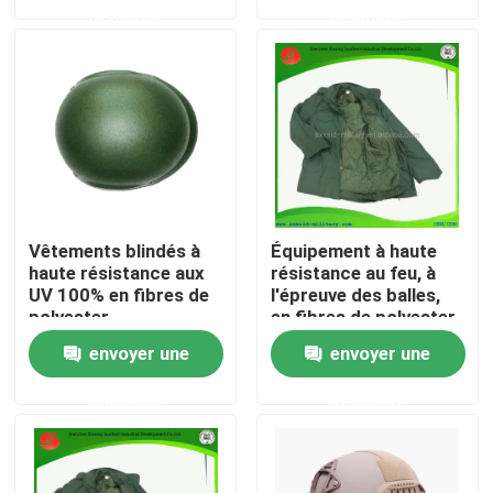
demande
demande
À propos de nous
Visite de l'usine
Contrôle de la qualité
Vêtements blindés à
Équipement à haute
Nouvelles
haute résistance aux
résistance au feu, à
UV 100% en fibres de
l'épreuve des balles,
polyester
en fibres de polyester
à 100%
Demandez un devis
envoyer une
envoyer une
demande
demande
Usage tactique militaire
Gilet à l'épreuve des balles tactique militaire