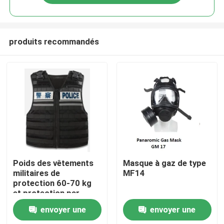
produits recommandés
À la maison
Poids des vêtements
Masque à gaz de type
militaires de
MF14
protection 60-70 kg
Produits
et protection par
injection pour
envoyer une
envoyer une
taille/hauteur/poids/zone
Vidéos
de protection