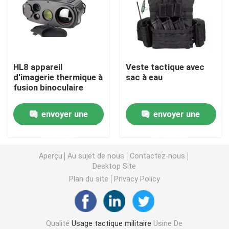
Casque ballistique tactique
Plats ballistiques militaires
HL8 appareil
Veste tactique avec
d'imagerie thermique à
sac à eau
fusion binoculaire
Équipement à l'épreuve des balles
envoyer une
envoyer une
Sac à dos tactique militaire
demande
demande
Vitesse extérieure tactique
Aperçu
Au sujet de nous
Contactez-nous
Desktop Site
Plan du site
Privacy Policy
Bottes tactiques de combat
Gilet tactique de combat
Qualité
Usage tactique militaire
Usine De