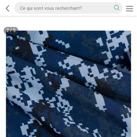
2
/
5