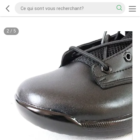
2
/
5