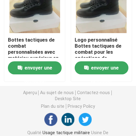
Casque ballistique tactique
Plats ballistiques militaires
Bottes tactiques de
Logo personnalisé
combat
Bottes tactiques de
personnalisées avec
combat pour les
Équipement à l'épreuve des balles
matériau supérieur en
opérations de
cuir de vache et
déploiement rapide
envoyer une
envoyer une
échantillons
Sac à dos tactique militaire
demande
demande
Vitesse extérieure tactique
Aperçu
Au sujet de nous
Contactez-nous
Desktop Site
Plan du site
Privacy Policy
Bottes tactiques de combat
Gilet tactique de combat
Qualité
Usage tactique militaire
Usine De