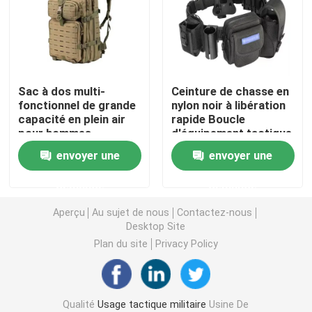
Casque ballistique tactique
Plats ballistiques militaires
Sac à dos multi-
Ceinture de chasse en
fonctionnel de grande
nylon noir à libération
capacité en plein air
rapide Boucle
Équipement à l'épreuve des balles
pour hommes
d'équipement tactique
Randonnée en
Formation Molle
envoyer une
envoyer une
montagne Sports
Holster Ceinture
Sac à dos tactique militaire
Voyage Camping Sac à
tactique Hommes
demande
demande
dos d'assaut tactique
Sac à dos
Vitesse extérieure tactique
Aperçu
Au sujet de nous
Contactez-nous
Desktop Site
Plan du site
Privacy Policy
Bottes tactiques de combat
Gilet tactique de combat
Qualité
Usage tactique militaire
Usine De