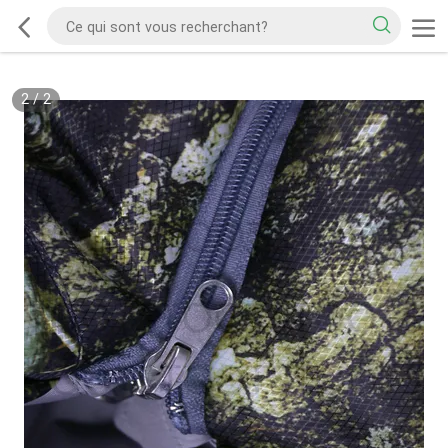
2
/
2