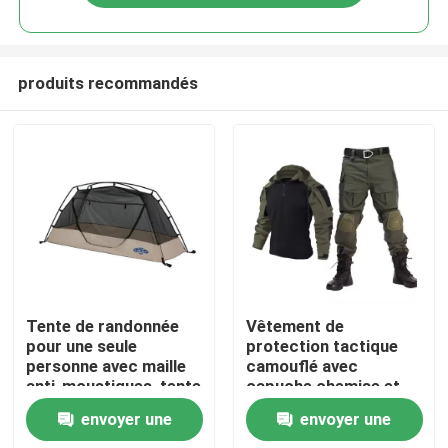
produits recommandés
À la maison
Tente de randonnée
Vêtement de
pour une seule
protection tactique
personne avec maille
camouflé avec
Produits
anti-moustiques, tente
capuche chemise et
ouverte rapide
pantalon de grenouille
envoyer une
envoyer une
respirante
Vidéos