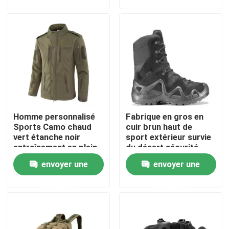
demande
demande
À propos de nous
Visite de l'usine
Contrôle de la qualité
Homme personnalisé
Fabrique en gros en
Nouvelles
Sports Camo chaud
cuir brun haut de
vert étanche noir
sport extérieur survie
entraînement en plein
du désert sécurité
air Softshell Polar
chaussures de
Demandez un devis
envoyer une
envoyer une
Fleece Marine Jackets
combat tactiques
tactiques hivernaux
demande
demande
Usage tactique militaire
Gilet à l'épreuve des balles tactique militaire