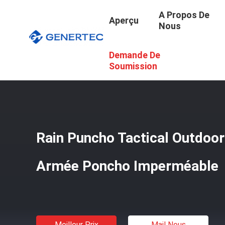
A Propos De
Aperçu
Nous
Demande De
Aperçu
/
Produits
/
Vitesse Extérieure Tactique
/
Rain P
Soumission
Rain Puncho Tactical Outdoor
Armée Poncho Imperméable
Meilleur Prix
Mail Nous