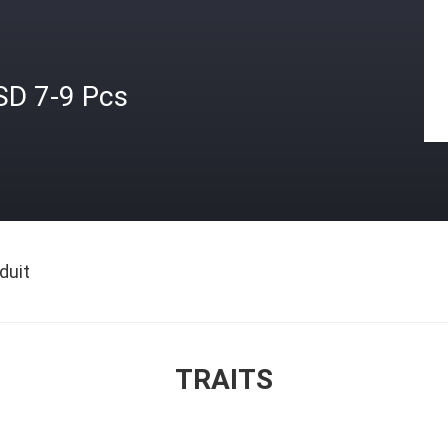
SD 7-9 Pcs
duit
TRAITS