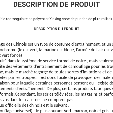
DESCRIPTION DE PRODUIT
le rectangulaire en polyester Xinxing cape de puncho de pluie militair
DESCRIPTION DU PRODUIT
e des Chinois est un type de costume d'entraînement, et un
hrome.(le est vert, la marine est bleue, l'armée de l'air est 
t vert foncé)
 suit" dans le système de service formel de notre , mais seule
ité des vêtements d'entraînement de camouflage pour les trou
nne, mais le marché regorge de toutes sortes d'imitations et de 
tés par les troupes, il est donc facile de provoquer des male
 raison pour laquelle certaines personnes pensent qu'il existe 
ements d'entraînement".De plus, certains produits fabriqués s
rmels.Cependant, les séries télévisées, les magasins et parfo
 vus dans les casernes ne comptent pas.
 officielle des chinois est le suivant :
flage universel) - le plus courant.Vert, marron, noir et gris, u