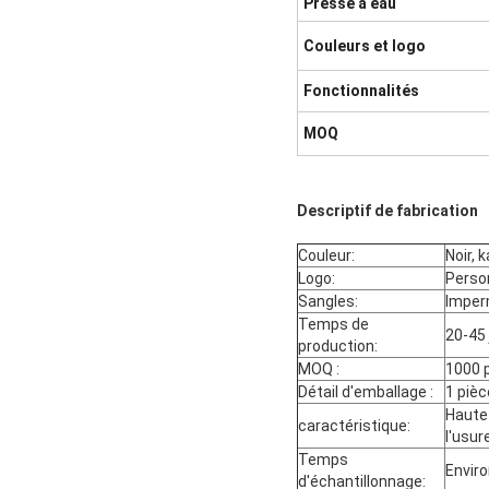
Presse à eau
Couleurs et logo
Fonctionnalités
MOQ
Descriptif de fabrication
Couleur:
Noir, 
Logo:
Perso
Sangles:
Imper
Temps de
20-45 
production:
MOQ :
1000 
Détail d'emballage :
1 pièc
Haute 
caractéristique:
l'usu
Temps
Enviro
d'échantillonnage: