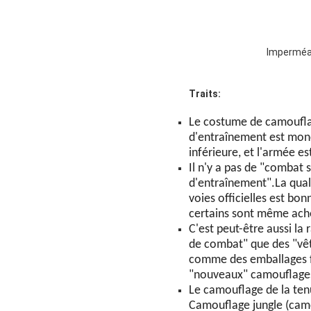
Imperméab
Traits:
Le costume de camouflag
d'entraînement est monoc
inférieure, et l'armée es
Il n'y a pas de "combat
d'entraînement".La qual
voies officielles est bo
certains sont même ache
C'est peut-être aussi la
de combat" que des "vêt
comme des emballages fo
"nouveaux" camouflages
Le camouflage de la tenue
Camouflage jungle (camou