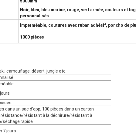
5000mm
Noir, bleu, bleu marine, rouge, vert armée, couleurs et lo
personnalisés
Imperméable, coutures avec ruban adhésif, poncho de plu
1000 pièces
kaki, camouflage, désert, jungle etc.
nnalisé
méable
jours
pièces
es dans un sac d'opp, 100 pièces dans un carton
résistance/résistant à la déchirure/résistant à
re/séchage rapide
n 7 jours