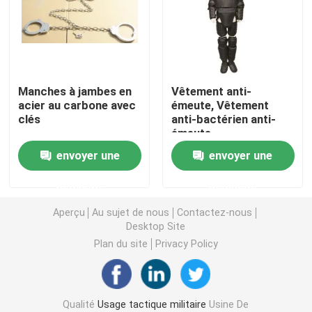
Casque ballistique tactique
Plats ballistiques militaires
Manches à jambes en
Vêtement anti-
acier au carbone avec
émeute, Vêtement
clés
anti-bactérien anti-
Équipement à l'épreuve des balles
émeute.
envoyer une
envoyer une
Sac à dos tactique militaire
demande
demande
Vitesse extérieure tactique
Aperçu
Au sujet de nous
Contactez-nous
Desktop Site
Plan du site
Privacy Policy
Bottes tactiques de combat
Gilet tactique de combat
Qualité
Usage tactique militaire
Usine De