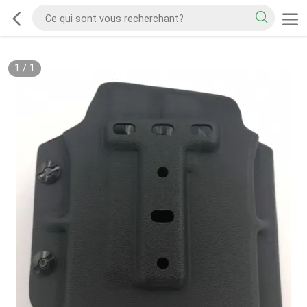
1
/
1