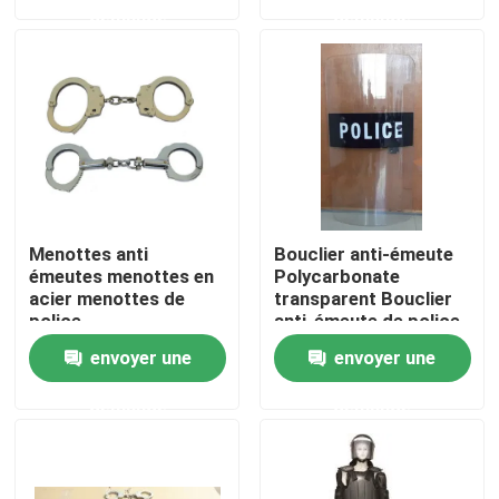
demande
demande
À propos de nous
Visite de l'usine
Contrôle de la qualité
Menottes anti
Bouclier anti-émeute
Nouvelles
émeutes menottes en
Polycarbonate
acier menottes de
transparent Bouclier
police
anti-émeute de police
Demandez un devis
envoyer une
envoyer une
demande
demande
Usage tactique militaire
Gilet à l'épreuve des balles tactique militaire