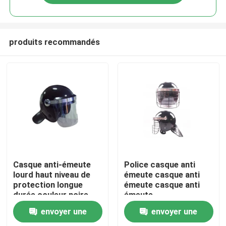
produits recommandés
À la maison
Casque anti-émeute
Police casque anti
lourd haut niveau de
émeute casque anti
protection longue
émeute casque anti
Produits
durée couleur noire
émeute
envoyer une
envoyer une
Vidéos