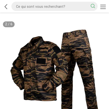
2
/
6