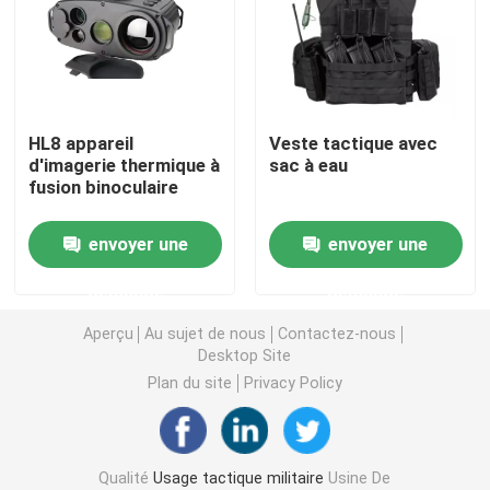
Casque ballistique tactique
Plats ballistiques militaires
HL8 appareil
Veste tactique avec
d'imagerie thermique à
sac à eau
fusion binoculaire
Équipement à l'épreuve des balles
envoyer une
envoyer une
Sac à dos tactique militaire
demande
demande
Vitesse extérieure tactique
Aperçu
Au sujet de nous
Contactez-nous
Desktop Site
Plan du site
Privacy Policy
Bottes tactiques de combat
Gilet tactique de combat
Qualité
Usage tactique militaire
Usine De