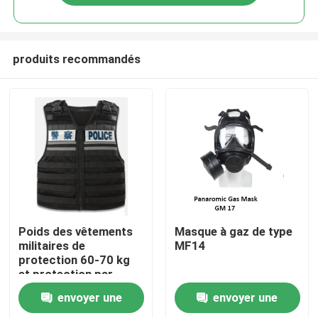
produits recommandés
À la maison
Poids des vêtements
Masque à gaz de type
militaires de
MF14
protection 60-70 kg
Produits
et protection par
injection pour
envoyer une
envoyer une
taille/hauteur/poids/zone
Vidéos
de protection