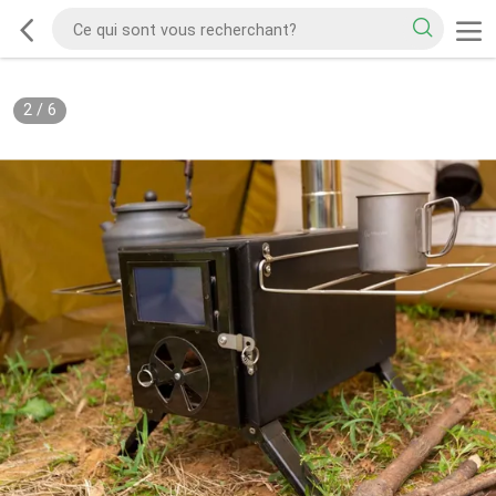
2
/
6