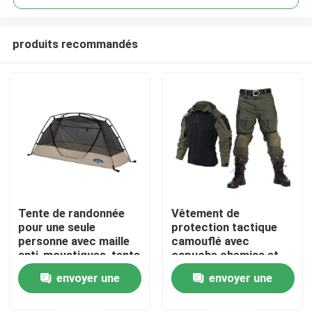
produits recommandés
Tente de randonnée
Vêtement de
À la maison
pour une seule
protection tactique
personne avec maille
camouflé avec
anti-moustiques, tente
capuche chemise et
Produits
ouverte rapide
pantalon de grenouille
envoyer une
envoyer une
respirante
demande
demande
Vidéos