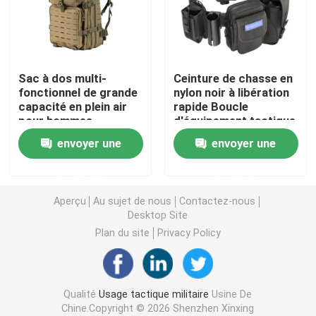
Casque ballistique tactique
Sac à dos multi-
Ceinture de chasse en
Plats ballistiques militaires
fonctionnel de grande
nylon noir à libération
capacité en plein air
rapide Boucle
pour hommes
d'équipement tactique
Équipement à l'épreuve des balles
Randonnée en
Formation Molle
envoyer une
envoyer une
montagne Sports
Holster Ceinture
Voyage Camping Sac à
tactique Hommes
Sac à dos tactique militaire
demande
demande
dos d'assaut tactique
Sac à dos
Aperçu
Au sujet de nous
Contactez-nous
Vitesse extérieure tactique
Desktop Site
Plan du site
Privacy Policy
Bottes tactiques de combat
Qualité
Usage tactique militaire
Usine De
Gilet tactique de combat
Chine.Copyright © 2026 Shenzhen Xinxing