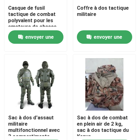
Casque de fusil
Coffre à dos tactique
tactique de combat
militaire
À propos de nous
polyvalent pour les
amateurs de chasse
envoyer une
envoyer une
Visite de l'usine
demande
demande
Contrôle de la qualité
Nouvelles
Demandez un devis
Usage tactique militaire
Sac à dos d'assaut
Sac à dos de combat
militaire
en plein air de 2 kg,
multifonctionnel avec
sac à dos tactique du
3 compartiments
Kenya
Gilet à l'épreuve des balles tactique militaire