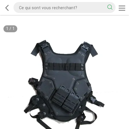
1
/
1