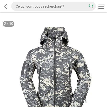
2
/
10