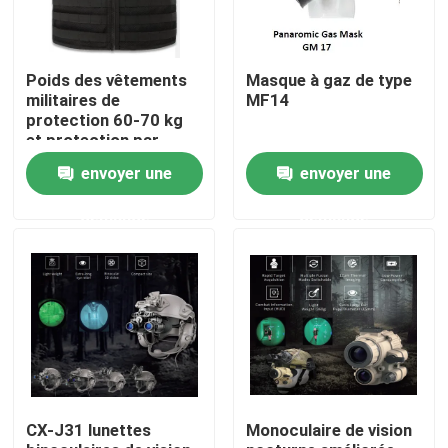
Poids des vêtements
Masque à gaz de type
militaires de
MF14
protection 60-70 kg
et protection par
injection pour
envoyer une
envoyer une
taille/hauteur/poids/zone
de protection
demande
demande
À la maison
Produits
CX-J31 lunettes
Monoculaire de vision
Vidéos