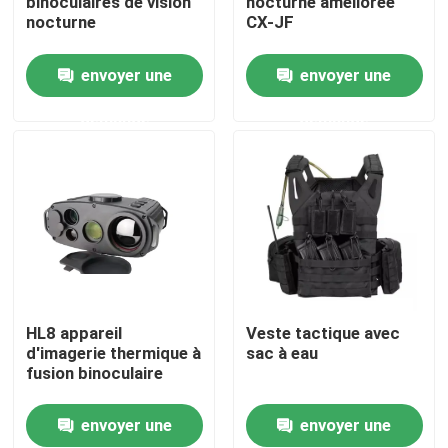
binoculaires de vision
nocturne améliorée
nocturne
CX-JF
À propos de nous
envoyer une
envoyer une
demande
demande
Visite de l'usine
Contrôle de la qualité
Nouvelles
Demandez un devis
HL8 appareil
Veste tactique avec
d'imagerie thermique à
sac à eau
fusion binoculaire
Usage tactique militaire
envoyer une
envoyer une
Gilet à l'épreuve des balles tactique militaire