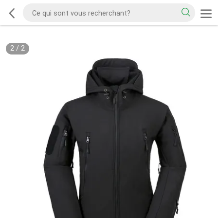
2
/
2