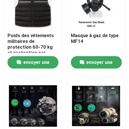
Poids des vêtements
Masque à gaz de type
militaires de
MF14
protection 60-70 kg
et protection par
injection pour
envoyer une
envoyer une
taille/hauteur/poids/zone
de protection
demande
demande
À la maison
Produits
Vidéos