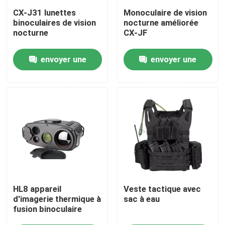
CX-J31 lunettes
Monoculaire de vision
binoculaires de vision
nocturne améliorée
À propos de nous
nocturne
CX-JF
envoyer une
envoyer une
Visite de l'usine
demande
demande
Contrôle de la qualité
Nouvelles
Demandez un devis
Usage tactique militaire
HL8 appareil
Veste tactique avec
d'imagerie thermique à
sac à eau
fusion binoculaire
Gilet à l'épreuve des balles tactique militaire