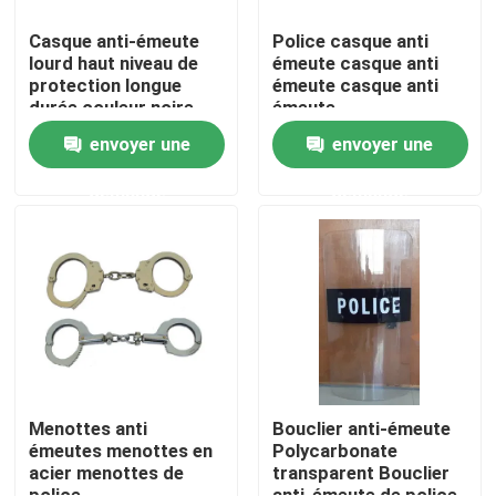
Casque anti-émeute
Police casque anti
lourd haut niveau de
émeute casque anti
protection longue
émeute casque anti
durée couleur noire
émeute
envoyer une
envoyer une
demande
demande
À la maison
Produits
Menottes anti
Bouclier anti-émeute
émeutes menottes en
Polycarbonate
acier menottes de
transparent Bouclier
Vidéos
police
anti-émeute de police