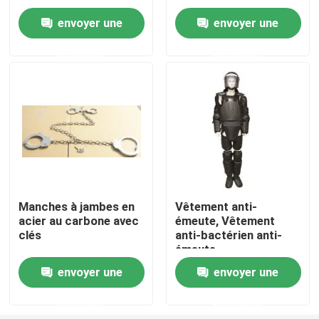
envoyer une
envoyer une
À propos de nous
demande
demande
Visite de l'usine
Contrôle de la qualité
Nouvelles
Manches à jambes en
Vêtement anti-
acier au carbone avec
émeute, Vêtement
Demandez un devis
clés
anti-bactérien anti-
émeute.
Usage tactique militaire
envoyer une
envoyer une
demande
demande
Gilet à l'épreuve des balles tactique militaire