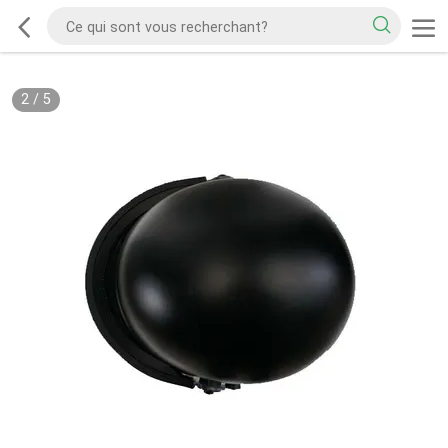
2
/
5