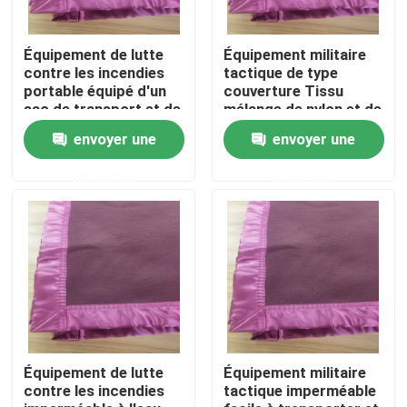
Équipement de lutte
Équipement militaire
contre les incendies
tactique de type
portable équipé d'un
couverture Tissu
sac de transport et de
mélange de nylon et de
poches internes en
coton revêtement
envoyer une
envoyer une
option
amovible pour un
nettoyage facile
demande
demande
À la maison
Produits
Équipement de lutte
Équipement militaire
contre les incendies
tactique imperméable
Vidéos