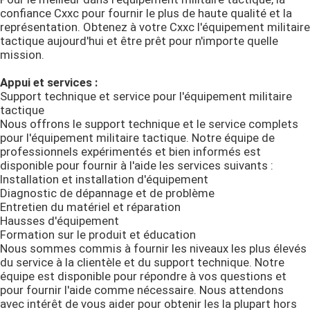
confiance Cxxc pour fournir le plus de haute qualité et la
représentation. Obtenez à votre Cxxc l'équipement militaire
Anti équipement de la police anti-émeute
tactique aujourd'hui et être prêt pour n'importe quelle
mission.
Équipement militaire tactique
Appui et services :
Support technique et service pour l'équipement militaire
tactique
Headwear tactique militaire
Nous offrons le support technique et le service complets
pour l'équipement militaire tactique. Notre équipe de
professionnels expérimentés et bien informés est
Véhicules blindés militaires
disponible pour fournir à l'aide les services suivants :
Installation et installation d'équipement
Diagnostic de dépannage et de problème
Entretien du matériel et réparation
Équipement électrique
Hausses d'équipement
Formation sur le produit et éducation
Nous sommes commis à fournir les niveaux les plus élevés
Un sac de premiers soins
du service à la clientèle et du support technique. Notre
équipe est disponible pour répondre à vos questions et
pour fournir l'aide comme nécessaire. Nous attendons
avec intérêt de vous aider pour obtenir les la plupart hors