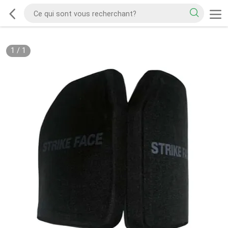
1
/
1