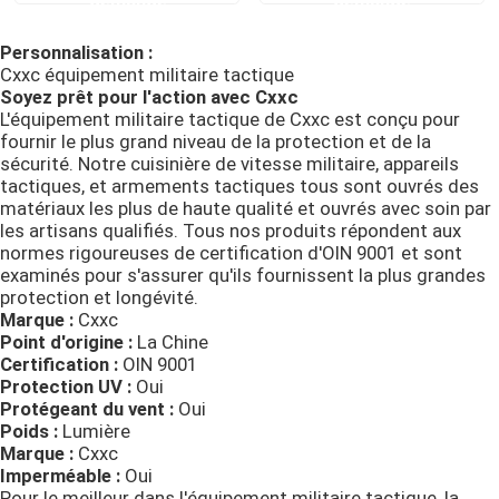
Personnalisation :
Casque ballistique tactique
Cxxc équipement militaire tactique
Soyez prêt pour l'action avec Cxxc
L'équipement militaire tactique de Cxxc est conçu pour
Plats ballistiques militaires
fournir le plus grand niveau de la protection et de la
sécurité. Notre cuisinière de vitesse militaire, appareils
tactiques, et armements tactiques tous sont ouvrés des
Équipement à l'épreuve des balles
matériaux les plus de haute qualité et ouvrés avec soin par
les artisans qualifiés. Tous nos produits répondent aux
normes rigoureuses de certification d'OIN 9001 et sont
Sac à dos tactique militaire
examinés pour s'assurer qu'ils fournissent la plus grandes
protection et longévité.
Marque :
Cxxc
Vitesse extérieure tactique
Point d'origine :
La Chine
Certification :
OIN 9001
Protection UV :
Oui
Protégeant du vent :
Oui
Bottes tactiques de combat
Poids :
Lumière
Marque :
Cxxc
Imperméable :
Oui
Gilet tactique de combat
Pour le meilleur dans l'équipement militaire tactique, la