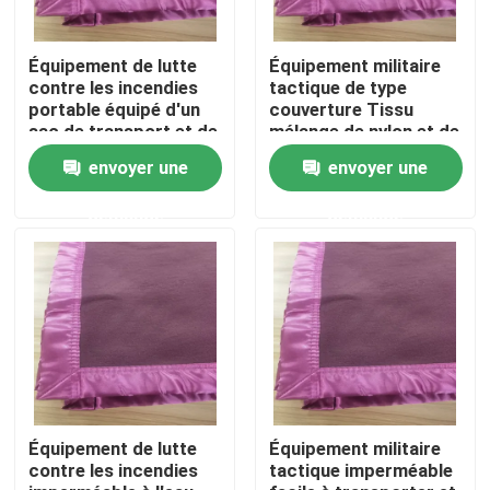
Équipement de lutte
Équipement militaire
contre les incendies
tactique de type
portable équipé d'un
couverture Tissu
sac de transport et de
mélange de nylon et de
poches internes en
coton revêtement
envoyer une
envoyer une
option
amovible pour un
nettoyage facile
demande
demande
À la maison
Produits
Équipement de lutte
Équipement militaire
contre les incendies
tactique imperméable
Vidéos