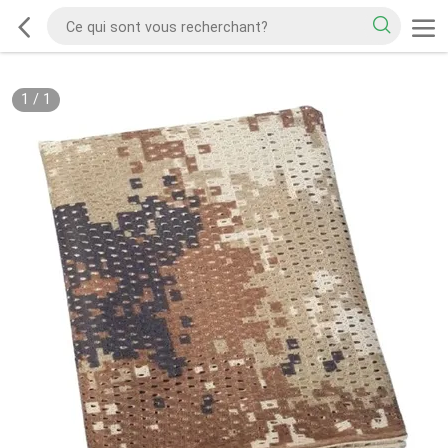
1
/
1