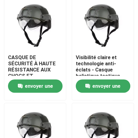
CASQUE DE
Visibilité claire et
SÉCURITÉ À HAUTE
technologie anti-
RÉSISTANCE AUX
éclats - Casque
CHOCS ET
balistique tactique
PROTECTION
amélioré avec
envoyer une
envoyer une
BALISTIQUE pour la
ventilation
protection contre les
À la maison
demande
demande
chocs
Produits
Vidéos