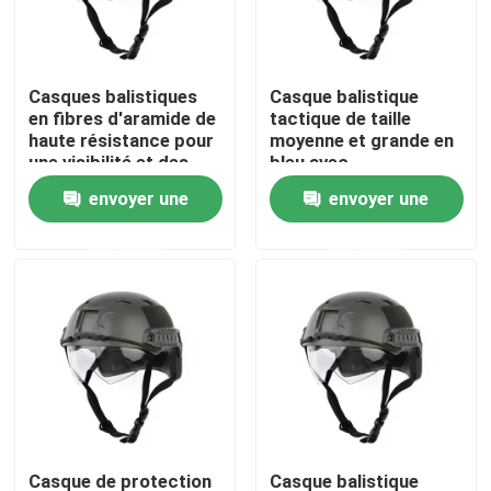
À propos de nous
Casques balistiques
Casque balistique
en fibres d'aramide de
tactique de taille
Visite de l'usine
haute résistance pour
moyenne et grande en
une visibilité et des
bleu avec
performances claires
caractéristique
envoyer une
envoyer une
Contrôle de la qualité
imperméable à l'eau
demande
demande
Nouvelles
Demandez un devis
Usage tactique militaire
Gilet à l'épreuve des balles tactique militaire
Casque de protection
Casque balistique