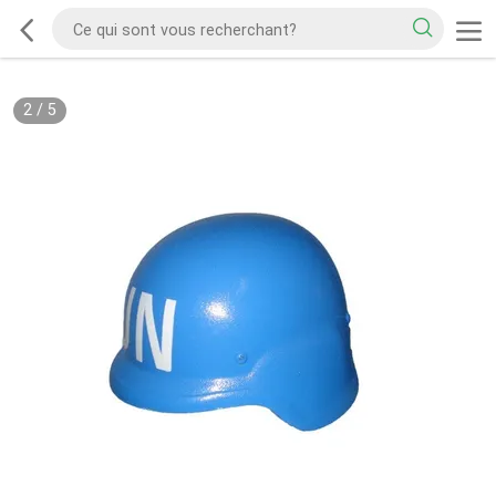
2
/
5