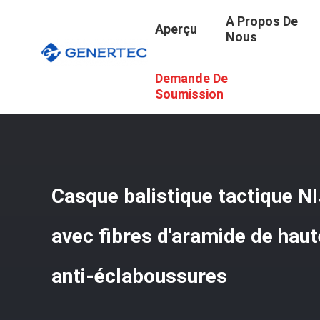
A Propos De
Aperçu
Nous
Demande De
Aperçu
/
Produits
/
Casque Ballistique Tactique
/
Casque
Soumission
Casque balistique tactique NI
avec fibres d'aramide de haut
anti-éclaboussures