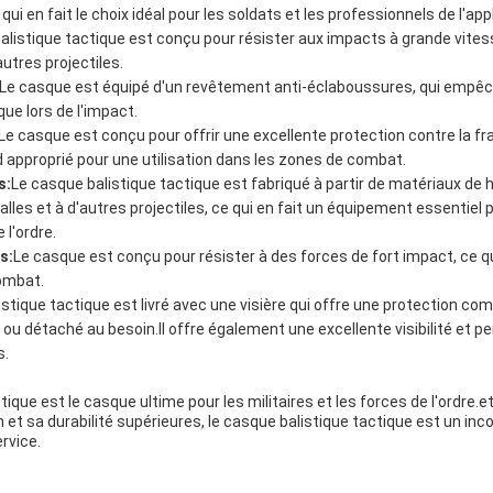
qui en fait le choix idéal pour les soldats et les professionnels de l'appli
alistique tactique est conçu pour résister aux impacts à grande vites
autres projectiles.
Le casque est équipé d'un revêtement anti-éclaboussures, qui empêc
ue lors de l'impact.
Le casque est conçu pour offrir une excellente protection contre la f
nd approprié pour une utilisation dans les zones de combat.
s:
Le casque balistique tactique est fabriqué à partir de matériaux de 
alles et à d'autres projectiles, ce qui en fait un équipement essentiel 
 l'ordre.
s:
Le casque est conçu pour résister à des forces de fort impact, ce qui
combat.
stique tactique est livré avec une visière qui offre une protection co
ou détaché au besoin.Il offre également une excellente visibilité et per
s.
ique est le casque ultime pour les militaires et les forces de l'ordre.e
 et sa durabilité supérieures, le casque balistique tactique est un in
ervice.