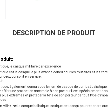
DESCRIPTION DE PRODUIT
oduit:
tique, le casque militaire par excellence
ique est le casque le plus avancé conçu pour les militaires et les forc
ur ceux qui sont en service..
uit
ctique, également connu sous le nom de casque de combat balistique,
offrir une protection maximale à son porteur.Il est spécialement con
 plus extrêmes et protéger la tête de son porteur de tout type d'impact
ques
 militaire:
Le casque balistique tactique est conçu pour répondre au