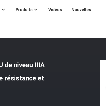
Produits
Vidéos
Nouvelles
 Balistique Tactique NIJ De Niveau IIIA Avec Fibres D'aramide De Hau
J de niveau IIIA
e résistance et