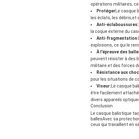
opérations militaires, ce 
Protéger
Le casque b
les éclats, les débris,et 
Anti-éclaboussures:
la coque externe du casq
Anti-fragmentation:
explosions, ce qui le re
À l'épreuve des balle
peuvent résister à des b
militaire et des forces de
Résistance aux choc
pour les situations de 
Viseur:
Le casque bali
être facilement attaché 
divers appareils optique
Conclusion
Le casque balistique tact
ballesAvec sa protection
ceux qui travaillent en s