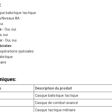
:
ue balistique tactique
n:
Niveaux IIIA
ui.
s:
- Oui, oui.
i, oui.
s:
- Oui, oui.
éciales:
opérations spéciales
listique
aire
niques:
s
Description du produit
Casque balistique tactique
Casque de combat avancé
Casque tactique militaire