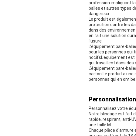
profession impliquant la
balles et autres types d
dangereux.
Le produit est égalemen
protection contre les da
dans des environnements
en fait une solution dur
l'usure.
L'équipement pare-balles
pour les personnes qui t
nocifsL'équipement est d
qui travaillent dans de
L'équipement pare-balle
carton.Le produit a une 
personnes qui en ont be
Personnalisation
Personnalisez votre éq
Notre blindage est fait d
rapide, respirant, anti-UV
une taille M.
Chaque pièce d'armure 
prix par unité est de 13