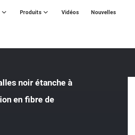
Produits
Vidéos
Nouvelles
Équipement À L'épreuve Des Balles Noir Étanche À L'eau 2,6 Kg Durabili
lles noir étanche à
ion en fibre de