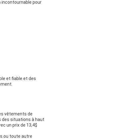
un incontournable pour
e et fiable.et des
ement.
des vêtements de
s des situations à haut
ec un prix de 13,4$
s.ou toute autre