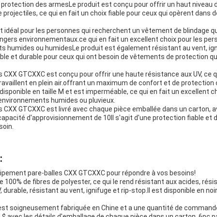
 protection des armesLe produit est conçu pour offrir un haut niveau 
e projectiles, ce qui en fait un choix fiable pour ceux qui opèrent dan
t idéal pour les personnes qui recherchent un vêtement de blindage qu
ngers environnementaux.ce qui en fait un excellent choix pour les pers
 humides ou humidesLe produit est également résistant au vent, ignif
able et durable pour ceux qui ont besoin de vêtements de protection qu
 CXX GTCXXC est conçu pour offrir une haute résistance aux UV, ce qui
ravaillent en plein air.offrant un maximum de confort et de protection
isponible en taille M et est imperméable, ce qui en fait un excellent 
s environnements humides ou pluvieux.
s CXX GTCXXC est livré avec chaque pièce emballée dans un carton, av
capacité d'approvisionnement de 10Il s'agit d'une protection fiable et 
soin.
:
uipement pare-balles CXX GTCXXC pour répondre à vos besoins!
e 100% de fibres de polyester, ce qui le rend résistant aux acides, rési
, durable, résistant au vent, ignifuge et rip-stop.Il est disponible en noi
est soigneusement fabriquée en Chine et a une quantité de commande
,4 $ avec les détails d'emballage de chaque pièce dans un carton, 6pc p