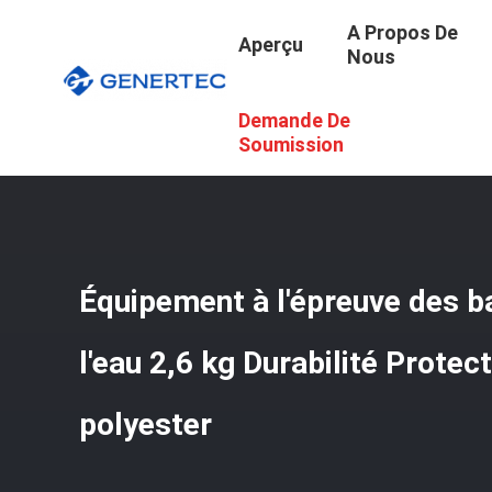
A Propos De
Aperçu
Nous
Demande De
Aperçu
/
Produits
/
Équipement À L'épreuve Des Balles
/
Soumission
Équipement à l'épreuve des ba
l'eau 2,6 kg Durabilité Protect
polyester