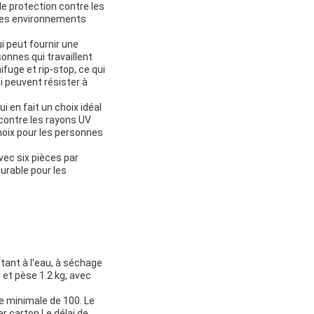
de protection contre les
s des environnements
i peut fournir une
onnes qui travaillent
uge et rip-stop, ce qui
i peuvent résister à
 en fait un choix idéal
 contre les rayons UV
choix pour les personnes
ec six pièces par
durable pour les
stant à l'eau, à séchage
r et pèse 1.2 kg, avec
 minimale de 100. Le
ar carton.Le délai de