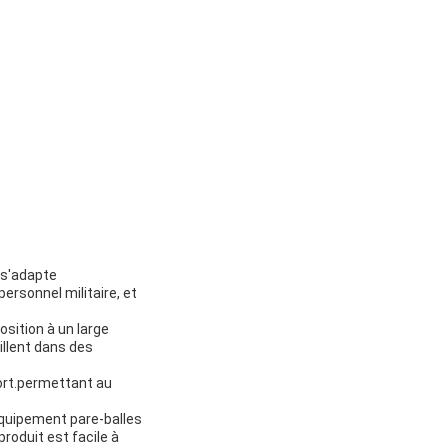
 s'adapte
personnel militaire, et
osition à un large
illent dans des
fort.permettant au
'équipement pare-balles
roduit est facile à