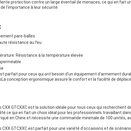
llente protection contre un large éventail de menaces, ce qui en fait 
de l'importance à leur sécurité.
:
pement pare-balles
aute résistance au feu
érature: Résistance à la température élevée
imperméable
ie
st parfait pour ceux qui ont besoin d'un équipement d'armement durabl
a conception ergonomique assure le confort et la facilité de déplac
s CXX GTCXXC est la solution idéale pour tous ceux qui recherchent 
té.ce qui en fait un choix idéal pour les professionnels travaillant dan
briqué en Chine et nécessite une commande minimale de 100 unités, av
s CXX GTCXXC est parfait pour une variété d'occasions et de scénario