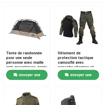
Tente de randonnée
Vêtement de
pour une seule
protection tactique
personne avec maille
camouflé avec
anti-moustiques, tente
capuche chemise et
ouverte rapide
pantalon de grenouille
À la maison
envoyer une
envoyer une
respirante
demande
demande
Produits
Vidéos