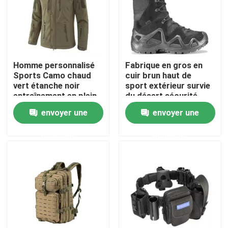
À propos de nous
Visite de l'usine
Homme personnalisé
Fabrique en gros en
Sports Camo chaud
cuir brun haut de
vert étanche noir
sport extérieur survie
Contrôle de la qualité
entraînement en plein
du désert sécurité
air Softshell Polar
chaussures de
envoyer une
envoyer une
Fleece Marine Jackets
combat tactiques
Nouvelles
tactiques hivernaux
demande
demande
Demandez un devis
Usage tactique militaire
Gilet à l'épreuve des balles tactique militaire