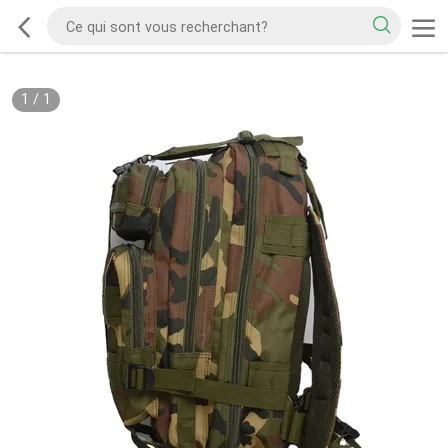
1
/
1