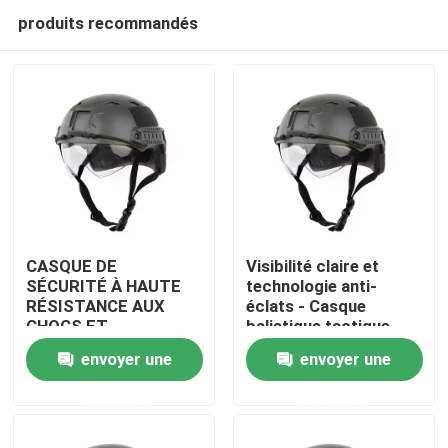
produits recommandés
CASQUE DE
Visibilité claire et
SÉCURITÉ À HAUTE
technologie anti-
RÉSISTANCE AUX
éclats - Casque
À la maison
CHOCS ET
balistique tactique
PROTECTION
amélioré avec
envoyer une
envoyer une
BALISTIQUE pour la
ventilation
Produits
protection contre les
demande
demande
chocs
Vidéos