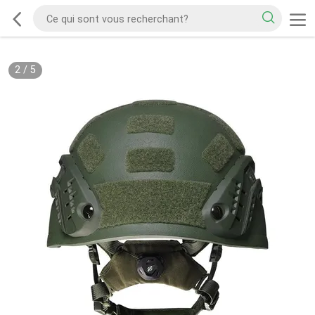
2
/
5