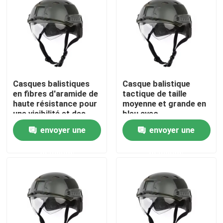
À propos de nous
Visite de l'usine
Casques balistiques
Casque balistique
Contrôle de la qualité
en fibres d'aramide de
tactique de taille
haute résistance pour
moyenne et grande en
une visibilité et des
bleu avec
Nouvelles
performances claires
caractéristique
envoyer une
envoyer une
imperméable à l'eau
demande
demande
Demandez un devis
Usage tactique militaire
Gilet à l'épreuve des balles tactique militaire