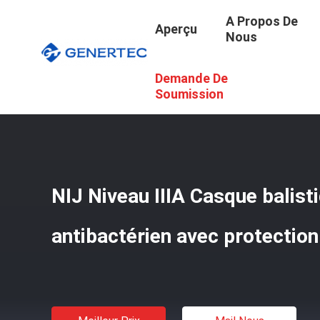
A Propos De
Aperçu
Nous
Demande De
Aperçu
/
Produits
/
Casque Ballistique Tactique
/
NIJ Ni
Soumission
NIJ Niveau IIIA Casque balisti
antibactérien avec protection