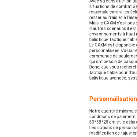
Avec sa construction dur
situations de combat.Se
maximale contre les écla
rester au frais et à l'ai
Mais le CXXM n'est pas s
d'autres scénarios.il est
environnements à haut ri
balistique tactique fiab
Le CXXM est disponible da
personnalisées.s'assure
commande de seulement 1
qui ont besoin de casque
Donc, que vous recherch
tactique fiable pour d'a
balistique avancée, syst
Personnalisation
Notre quantité minimale
conditions de paiement 
60*58*28 cm,et le délai 
Les options de personnali
modification de l'ajus