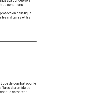
humidesLa conception
utres conditions
protection balistique
les militaires et les
ctique de combat pour le
s fibres d'aramide de
Le casque comprend