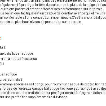
euvent être tenus de travailler dans des environnements humides ou 
 également à protéger la tête du porteur de la pluie, de la neige et d'a
ourraient potentiellement affecter ses performances sur le terrain.
que balistique tactique est un casque de combat avancé qui offre une 
t confortable et une conception imperméable.C'est le choix idéal pour 
 besoin du plus haut niveau de protection sur le terrain..
:
uit:
ue balistique tactique
amide à haute résistance
Oui
ue tactique
eu, personnalisé
érations spéciales est conçu pour fournir un casque de protection ta
es forces de l'ordre.Le casque balistique tactique est fabriqué avec de
pose d'une couche anti-éclat pour protéger contre la fragmentation
our une protection supplémentaire du visage.