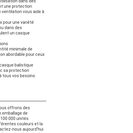
tilisation dans des
nt une protection
ventilation vous aide à
x pour une variété
 ou dans des
eulent un casque
.
tions
ntité minimale de
ion abordable pour ceux
casque balistique
ec sa protection
 à tous vos besoins.
Nous offrons des
n emballage de
 100 000 unités.
fférentes couleurs et la
actez-nous aujourd'hui