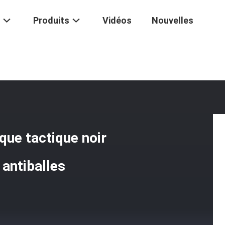
Produits
Vidéos
Nouvelles
veau IIIA Casque Balistique Tactique Noir Antibactérien Avec Protection
que tactique noir
 antiballes