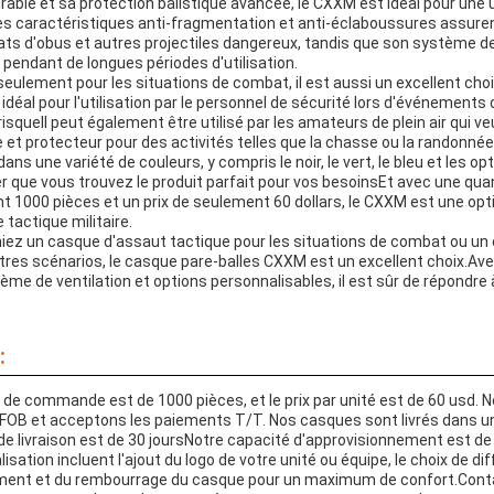
able et sa protection balistique avancée, le CXXM est idéal pour une u
s caractéristiques anti-fragmentation et anti-éclaboussures assure
ts d'obus et autres projectiles dangereux, tandis que son système de 
se pendant de longues périodes d'utilisation.
eulement pour les situations de combat, il est aussi un excellent choi
 idéal pour l'utilisation par le personnel de sécurité lors d'événements
squeIl peut également être utilisé par les amateurs de plein air qui v
le et protecteur pour des activités telles que la chasse ou la randonnée
ns une variété de couleurs, y compris le noir, le vert, le bleu et les op
r que vous trouvez le produit parfait pour vos besoinsEt avec une qua
000 pièces et un prix de seulement 60 dollars, le CXXM est une opt
 tactique militaire.
iez un casque d'assaut tactique pour les situations de combat ou un 
utres scénarios, le casque pare-balles CXXM est un excellent choix.Av
ème de ventilation et options personnalisables, il est sûr de répondre
:
 de commande est de 1000 pièces, et le prix par unité est de 60 usd. 
FOB et acceptons les paiements T/T. Nos casques sont livrés dans u
de livraison est de 30 joursNotre capacité d'approvisionnement est de
sation incluent l'ajout du logo de votre unité ou équipe, le choix de di
tement et du rembourrage du casque pour un maximum de confort.Cont