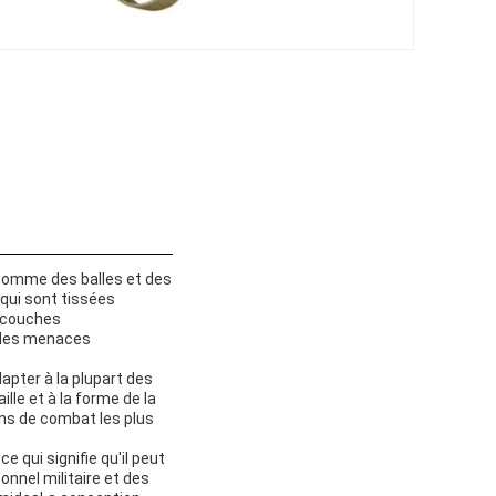
.comme des balles et des
 qui sont tissées
s couches
e les menaces
apter à la plupart des
ille et à la forme de la
ns de combat les plus
 qui signifie qu'il peut
onnel militaire et des