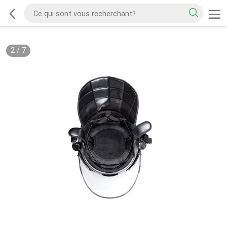
2
/
7