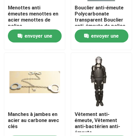
Menottes anti
Bouclier anti-émeute
émeutes menottes en
Polycarbonate
À propos de nous
acier menottes de
transparent Bouclier
police
anti-émeute de police
envoyer une
envoyer une
Visite de l'usine
demande
demande
Contrôle de la qualité
Nouvelles
Demandez un devis
Usage tactique militaire
Manches à jambes en
Vêtement anti-
acier au carbone avec
émeute, Vêtement
clés
anti-bactérien anti-
émeute.
Gilet à l'épreuve des balles tactique militaire