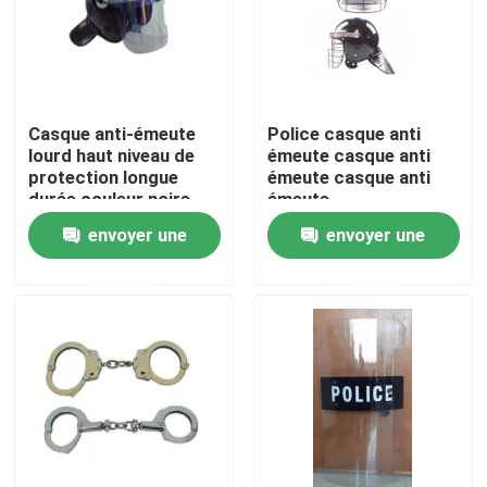
Casque anti-émeute
Police casque anti
lourd haut niveau de
émeute casque anti
protection longue
émeute casque anti
durée couleur noire
émeute
envoyer une
envoyer une
demande
demande
À la maison
Produits
Vidéos