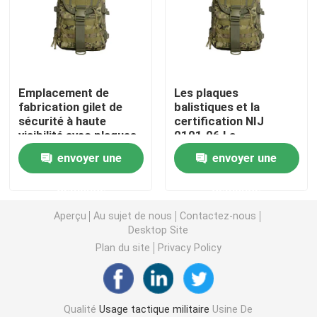
Casque ballistique tactique
Plats ballistiques militaires
Emplacement de
Les plaques
fabrication gilet de
balistiques et la
sécurité à haute
certification NIJ
Équipement à l'épreuve des balles
visibilité avec plaques
0101.06 La
balistiques
combinaison ultime
envoyer une
envoyer une
pour notre gilet pare-
Sac à dos tactique militaire
balles tactique
demande
demande
militaire
Vitesse extérieure tactique
Aperçu
Au sujet de nous
Contactez-nous
Desktop Site
Plan du site
Privacy Policy
Bottes tactiques de combat
Gilet tactique de combat
Qualité
Usage tactique militaire
Usine De