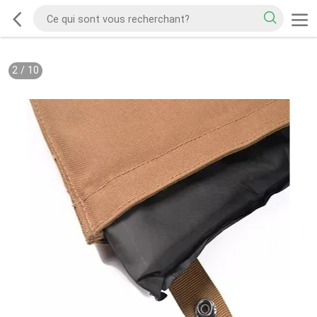
2
/
10