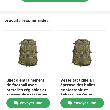
produits recommandés
À la maison
Gilet d'entraînement
Veste tactique à l'
de football avec
épreuve des balles,
bretelles réglables et
confortable et
Produits
niveaux de protection
échantillon fourni.
NIJ IV pour une
envoyer une
envoyer une
performance ultime
Vidéos