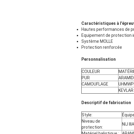
Caractéristiques à l'épreuv
Hautes performances de p
Equipement de protection in
Système MOLLE
Protection renforcée
Personnalisation
COULEUR
MATÉRI
PUR
ARAMID
CAMOUFLAGE
UHMWP
KEVLAR
Descriptif de fabrication
Style:
Équip
Niveau de
NIJ III
protection:
Matériel balistique :
ARAM