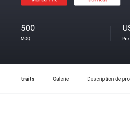
500
U
MOQ
Prix
traits
Galerie
Description de pro