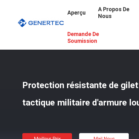
A Propos De
Aperçu
Nous
Demande De
Aperçu
/
Produits
/
Gilet À L'épreuve Des Balles Tactique M
Soumission
Protection résistante de gile
tactique militaire d'armure lo
Meilleur Prix
Mail Nous