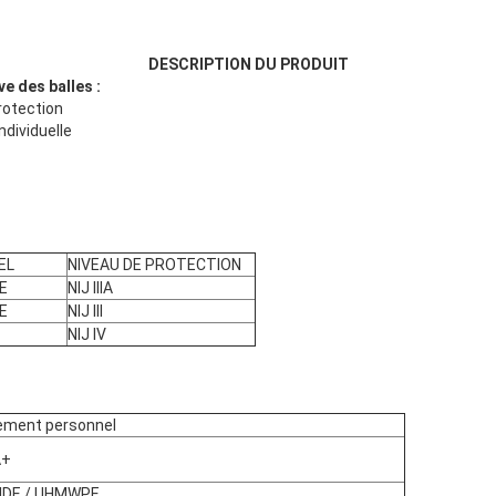
DESCRIPTION DU PRODUIT
e des balles :
rotection
dividuelle
EL
NIVEAU DE PROTECTION
E
NIJ IIIA
E
NIJ III
NIJ IV
ement personnel
A+
IDE / UHMWPE