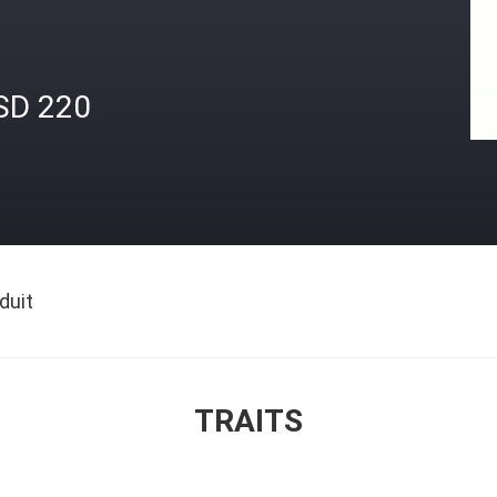
SD 220
duit
TRAITS