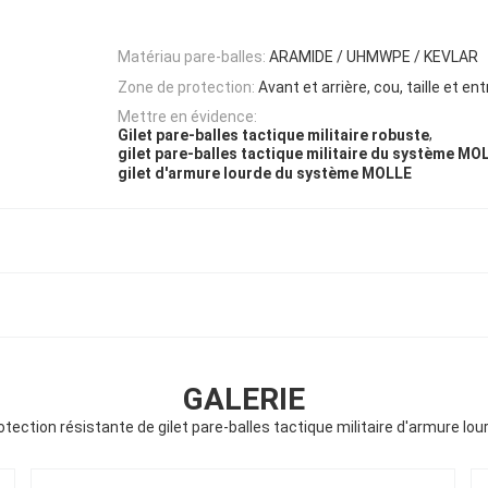
Matériau pare-balles:
ARAMIDE / UHMWPE / KEVLAR
Zone de protection:
Avant et arrière, cou, taille et e
Mettre en évidence:
,
Gilet pare-balles tactique militaire robuste
gilet pare-balles tactique militaire du système MO
gilet d'armure lourde du système MOLLE
GALERIE
otection résistante de gilet pare-balles tactique militaire d'armure lou