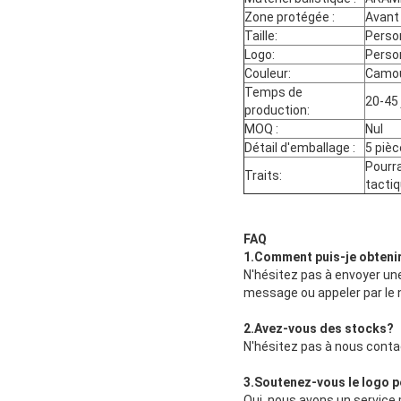
Zone protégée :
Avant 
Taille:
Perso
Logo:
Perso
Couleur:
Camou
Temps de
20-45 
production:
MOQ :
Nul
Détail d'emballage :
5 piè
Pourra
Traits:
tactiq
FAQ
1.
Comment puis-je obtenir 
N'hésitez pas à envoyer un
message ou appeler par le 
2.
Avez-vous des stocks
?
N'hésitez pas à nous contac
3.
Soutenez-vous le logo p
Oui, nous avons un service 