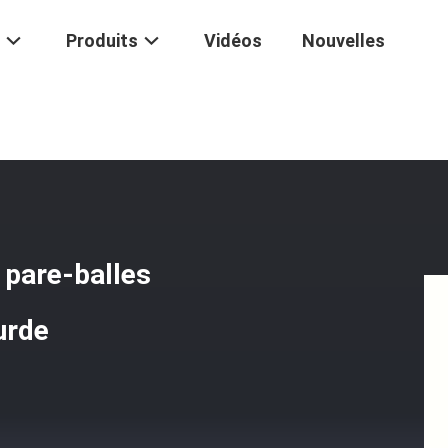
Produits
Vidéos
Nouvelles
ilitaire
/
Protection Résistante De Gilet Pare-Balles Tactique Militai
t pare-balles
urde