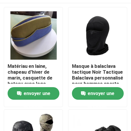
Matériau en laine,
Masque à balaclava
chapeau d'hiver de
tactique Noir Tactique
marin, casquette de
Balaclava personnalisé
bateau avec logo
pour hommes sports
personnalisé
de voyage en plein air
À la maison
envoyer une
envoyer une
demande
demande
Produits
Vidéos