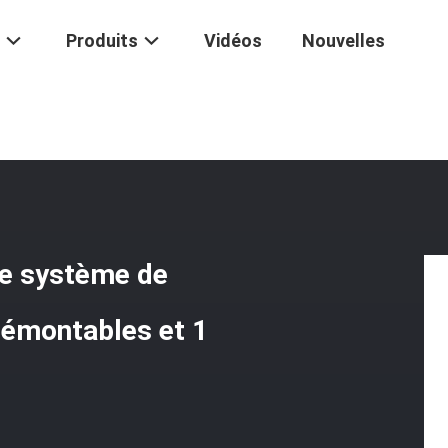
Produits
Vidéos
Nouvelles
litaire De Protection De Système De Molle Avec Les Bandoulières Démo
 de système de
démontables et 1