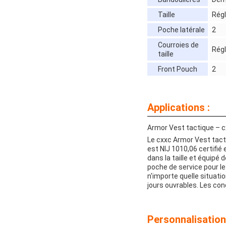
Taille
Régl
Poche latérale
2
Courroies de
Régl
taille
Front Pouch
2
Applications :
Armor Vest tactique – 
Le cxxc Armor Vest tacti
est NIJ 1010,06 certifié 
dans la taille et équipé
poche de service pour l
n'importe quelle situati
jours ouvrables. Les co
Personnalisation