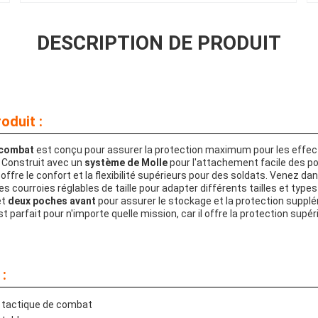
DESCRIPTION DE PRODUIT
oduit :
 combat
est conçu pour assurer la protection maximum pour les effect
 Construit avec un
système de Molle
pour l'attachement facile des p
offre le confort et la flexibilité supérieurs pour des soldats. Venez da
les courroies réglables de taille pour adapter différents tailles et types
et
deux poches avant
pour assurer le stockage et la protection supplé
st parfait pour n'importe quelle mission, car il offre la protection supéri
:
t tactique de combat