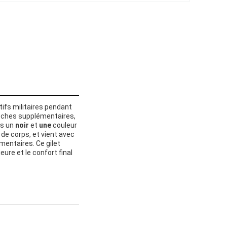
ifs militaires pendant
oches supplémentaires,
ns un
noir
et
une
couleur
 de corps, et vient avec
mentaires. Ce gilet
eure et le confort final