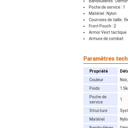
Bandoulières : Démo
Poche de service : 1
Matériel : Nylon
Courroies de taille : 
Front Pouch : 2
Armor Vest tactique
Armure de combat
Paramètres tech
Propriété
Déta
Couleur
Noir,
Poids
1.5k
Poche de
1
service
Structure
Sys
Matériel
Nylo
Bandoulières
Dém