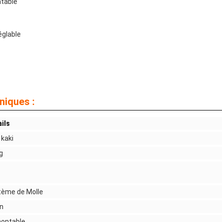
ntable
Réglable
niques :
ils
 kaki
g
tème de Molle
n
ontable