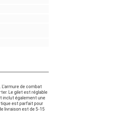
le. L'armure de combat
er. Le gilet est réglable
let inclut également une
tique est parfait pour
e livraison est de 5-15