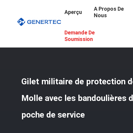
A Propos De
Aperçu
Nous
Demande De
Aperçu
/
Produits
/
Gilet Tactique De Combat
/
Gilet Mi
Soumission
Gilet militaire de protection
Molle avec les bandoulières 
poche de service