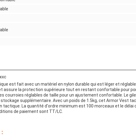
able
able
cxxc
que est fait avec un matériel en nylon durable qui est léger et réglab
et assure la protection supérieure tout en restant confortable pour port
 des courroies réglables de taille pour un ajustement confortable. Le gi
e stockage supplémentaire. Avec un poids de 1.5kg, cet Armor Vest tac
on tactique. La quantité d'ordre minimum est 100 morceaux et le délai d
nditions de paiement sont TT/LC.
 :