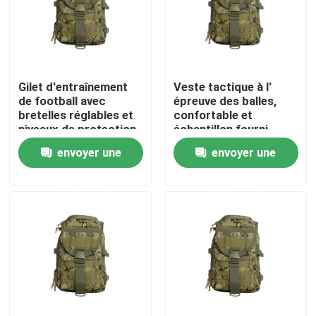
Gilet d'entraînement
Veste tactique à l'
de football avec
épreuve des balles,
bretelles réglables et
confortable et
niveaux de protection
échantillon fourni.
NIJ IV pour une
envoyer une
envoyer une
performance ultime
demande
demande
À la maison
Produits
Vidéos