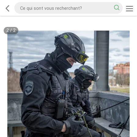
2
/
2