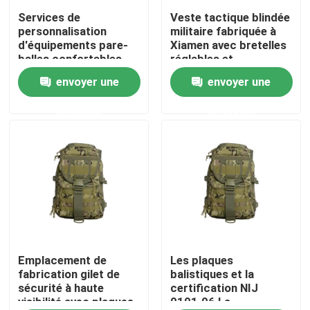
Services de
Veste tactique blindée
personnalisation
militaire fabriquée à
À propos de nous
d'équipements pare-
Xiamen avec bretelles
balles confortables
réglables et
avec une quantité
certification NIJ
envoyer une
envoyer une
Visite de l'usine
minimale de
0101.06
commande de 1000
demande
demande
pièces
Contrôle de la qualité
Nouvelles
Demandez un devis
Usage tactique militaire
Emplacement de
Les plaques
fabrication gilet de
balistiques et la
sécurité à haute
certification NIJ
visibilité avec plaques
0101.06 La
Gilet à l'épreuve des balles tactique militaire