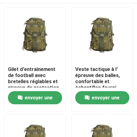
Gilet d'entraînement
Veste tactique à l'
de football avec
épreuve des balles,
bretelles réglables et
confortable et
niveaux de protection
échantillon fourni.
NIJ IV pour une
À la maison
envoyer une
envoyer une
performance ultime
demande
demande
Produits
Vidéos