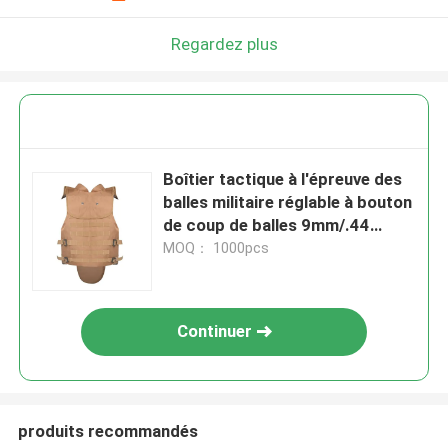
Regardez plus
Boîtier tactique à l'épreuve des
balles militaire réglable à bouton
de coup de balles 9mm/.44
balles avec tampon de
MOQ： 1000pcs
traumatisme doux
Continuer
produits recommandés