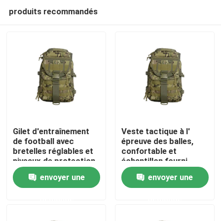
produits recommandés
Gilet d'entraînement
Veste tactique à l'
de football avec
épreuve des balles,
bretelles réglables et
confortable et
À la maison
niveaux de protection
échantillon fourni.
NIJ IV pour une
envoyer une
envoyer une
performance ultime
Produits
demande
demande
Vidéos