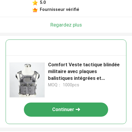
5.0
Fournisseur vérifié
Regardez plus
Comfort Veste tactique blindée
militaire avec plaques
balistiques intégrées et
fermeture au bouton rapide
MOQ： 1000pcs
Continuer