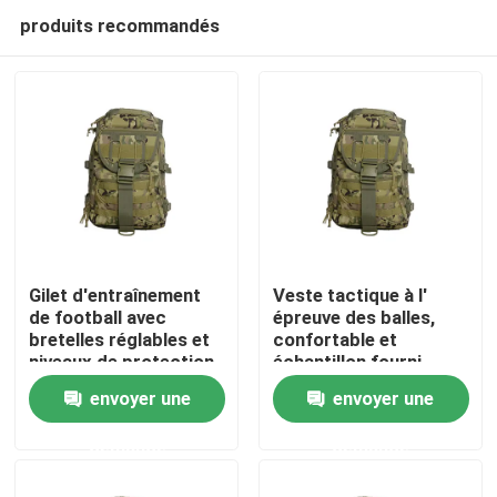
produits recommandés
Gilet d'entraînement
Veste tactique à l'
de football avec
épreuve des balles,
bretelles réglables et
confortable et
À la maison
niveaux de protection
échantillon fourni.
NIJ IV pour une
envoyer une
envoyer une
performance ultime
Produits
demande
demande
Vidéos