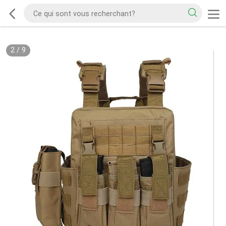
2
/
9